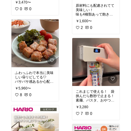
#オリジナル写真
￥3,470〜
原材料にも配慮されてて
0
0
美味しい！
味も4種類あって飽きな
￥1,600〜
#オリジナル写真
2
0
ふわっふわで本当に美味
しい🤤リピしてる🤍
パサパサ感あるか心配だ
￥5,960〜
#オリジナル写真
これまじで使える！ 袋
8
0
挟んだら数秒で止まる！
素麺、パスタ、おやつ、
￥3,280
#オリジナル写真
7
0