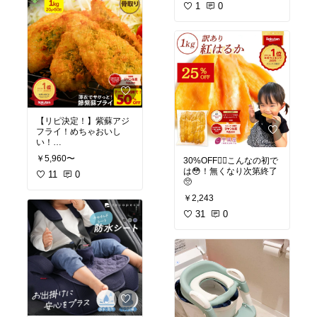
1
0
【リピ決定！】紫蘇アジ
フライ！めちゃおいし
い！
紫蘇感少なくて、苦手な
￥5,960〜
30%OFF❤️‍🔥こんなの初で
私でも食べられる❤️‍🔥
は😳！無くなり次第終了
11
0
🥺
￥2,243
31
0