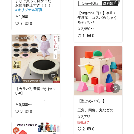
まじで買って良かった、
#オリジナル写真
【5kg2990円！】令和7
￥1,980
年度産！コスパめちゃく
ちゃいい！
7
0
￥2,950〜
1
0
【カラバリ豊富でかわい
い♥️】
【型はめパズル】
レビュー件数1番☝️多くて
￥5,380〜
比較的安価🙆‍♀️
三角、四角、丸などの形
カラバリも豊富で可愛い
3
0
だけではなく
😍
￥2,772
色やどこに入れらるかも
商品キーワードに3歳と
販売終了
考える力がつく🟣🔷⭐️
書いているけど対象年齢
2
0
が書いてないよ！親の見
#パズル
#知育
#積み木
ているところで十分に注