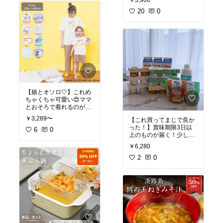
20
0
【娘とオソロ🤍】これめ
ちゃくちゃ可愛い😍ママ
とおそろで着れるのが嬉
しい🥹
￥3,289〜
【これ買ってまじで良か
った！】賞味期限3日以
6
0
上のものが届く！少し急
ぎで食べないといけない
￥6,280
けど、お得だし全然あり
🤎ヨーグルトがめちゃく
2
0
ちゃおいしかった🤤