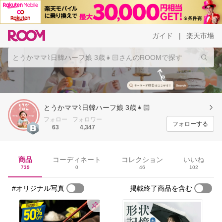
ガイド
楽天市場
|
とうかママ⌇日韓ハーフ娘 3歳👧🏻
フォロー
フォロワー
フォローする
63
4,347
商品
コーディネート
コレクション
いいね
739
0
46
102
#オリジナル写真
掲載終了商品を含む