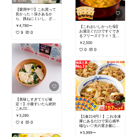
【愛用中🤍】これ買って
良かった！深さあるか
ら、跳ねにくいし、ざ
る、温度計、バット全部
￥4,780〜
【これおいしかった🤤】
セットなのが嬉しすぎる
お湯注ぐだけですぐでき
🥺 大きさもちょうどい
9
0
るフリーズドライ！玉ね
い！
ぎたくさんで嬉しい🥹
￥2,500
0
0
【美味しすぎてリピ確
定！】小腹すいたら絶対
#オリジナル写真
￥3,280
【1食214円！】これ冷凍
庫にあるだけで安心感半
4
0
端ない♡夫の置き飯に
も！
￥5,999〜