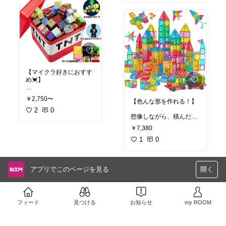
意して使用してね⚠️
#トランポリン
【マイクラ好きにおすす
め💓】
キャラクターも多数！
￥2,750〜
【色んな形を作れる！】
マイクラの世界を現実に
作れるよ✨
2
0
想像しながら、積んだ
り、広げたり
#マグネット
#ブロック
#
￥7,380
色んな形を作れるように
マイクラ
なるよ🏠
1
0
#マグネット
#ブロック
アプリでこのページを見る
開く
さらに読み込む
フィード
見つける
お知らせ
my ROOM