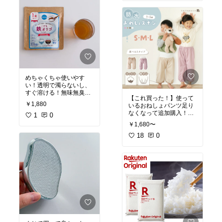
めちゃくちゃ使いやす
い！透明で濁らないし、
すぐ溶ける！無味無臭だ
【これ買った！】使って
から水に入れても違和感
￥1,880
いるおねしょパンツ足り
ゼロ❤️‍🔥１日分の鉄分も食
なくなって追加購入！ク
1
0
ーポンで50%OFFだっ
#オリジナル写真
￥1,680〜
た！
18
0