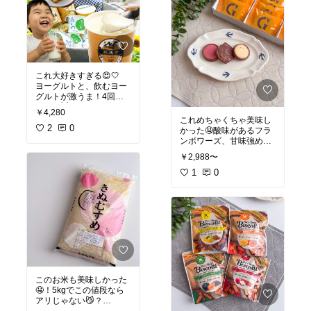
これ大好きすぎる😍🤍
ヨーグルトと、飲むヨー
グルトが激うま！4回目
のリピ😽🤍
￥4,280
期限が3日以上で届くよ
これめちゃくちゃ美味し
✊🏻
2
0
かった🤤酸味があるフラ
ンボワーズ、甘味強めな
ショコラもあるから、こ
￥2,988〜
れは大人用！
暑くても溶けないクッキ
1
0
ーだから、ご褒美にちょ
#オリジナル写真
このお米も美味しかった
🤤！5kgでこの値段なら