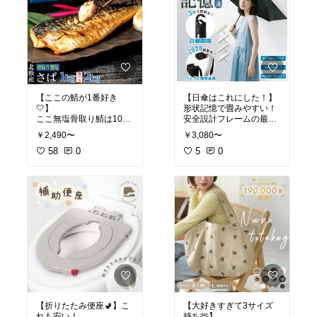
【ここの鯖が1番好き
【日傘はこれにした！】
🤍】
形状記憶で畳みやすい！
ここ無塩骨取り鯖は10回
安全設計フレームの最新
程リピしてる🤣
作もおすすめー🌸
￥2,490〜
￥3,080〜
58
0
5
0
【折りたたみ便座🚽】こ
【大好きすぎて3サイズ
れも安い！
持ち🫶】