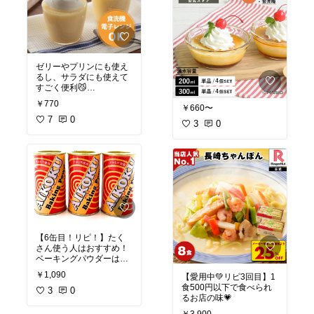
ゼリーやプリンにも使え
るし、サラダにも使えて
#オリジナル写真
￥770
￥660〜
7
0
3
0
【6缶目！リピ！】たく
さん使う人はおすすめ！
ベーキングパウダーは開
封して時間が経つと膨ら
￥1,090
【愛用中💚リピ3回目】1
みが悪くなるので、たく
食500円以下で食べられ
さん作る人はこれ！
3
0
るお店の味💗
￥3,900