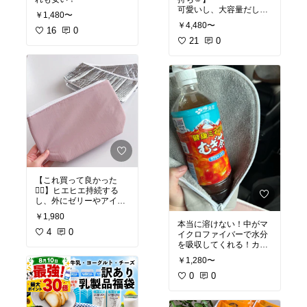
可愛いし、大容量だし、
￥1,480〜
ガシガシ入れられて最高
￥4,480〜
16
0
🫶
21
0
【これ買って良かった
❤️‍🔥】ヒエヒエ持続する
し、外にゼリーやアイス
￥1,980
#オリジナル写真
本当に溶けない！中がマ
4
0
イクロファイバーで水分
を吸収してくれる！カバ
ンの中がべちゃべちゃに
￥1,280〜
#オリジナル写真
0
0