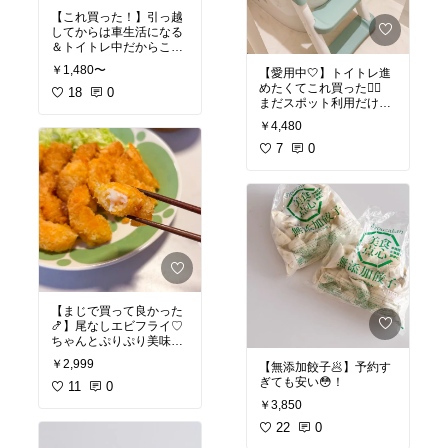
【これ買った！】引っ越
してからは車生活になる
＆トイトレ中だからこれ
買った！
￥1,480〜
【愛用中🤍】トイトレ進
めたくてこれ買った❤️‍🔥
18
0
まだスポット利用だけ
ど、進んで座ってくれる
￥4,480
#オリジナル写真
7
0
【まじで買って良かった
🍤】尾なしエビフライ♡
ちゃんとぷりぷり美味し
い！衣もあつすぎなくて
￥2,999
【無添加餃子🥟】予約す
🙆🏻‍♀️尾なしだから、油は
ぎても安い😳！
11
0
#オリジナル写真
￥3,850
22
0