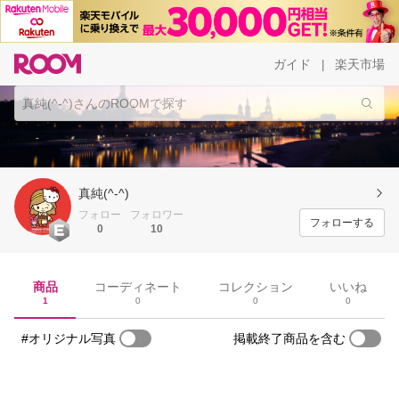
ガイド
楽天市場
|
真純(^-^)
フォロー
フォロワー
フォローする
0
10
商品
コーディネート
コレクション
いいね
1
0
0
0
#オリジナル写真
掲載終了商品を含む