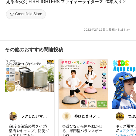
える着火剤 FIRELIGHTERS ファイヤーライターズ 20本入り 2箱
セット 擦るだけ着火 ファイヤースターター 火起こし マッチ 薪
ストーブ キャンプ バーベキュー OS1901FL ソルスティックカン
Greenfield Store
【rcm】
2022年2月17日に投稿されました
その他のおすすめ関連投稿
ラクしたいママ
🌻ひだまりノー
つぶ
🐿星花
ト🌸始めました
です
♡
\保冷＆保温の両タイプ/
🌻遊びながら体を動かせ
キッズ用マリ
部活やキャンプ、防災グ
る、半円型バランスボー
💕
#アクア
ッズとしても✨
ル🌻
ンキャップ