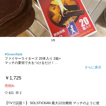
1/6
#Greenfield
ファイヤーライターズ 20本入り 2箱⭐️
マッチの要領で火をつけるだけ！
キャンプ初心者さんにもオススメ(*ꆤ.̫ꆤ*)♥
さらに表示
#オリジナル写真
￥1,725
#買ってよかった
#オリジナル写真
#購入品
#オリジナル写真
売切れ
#送料無料
#あったら便利
621
2
#アウトドア
#オリジナル写真
#キャンプ
【TVで話題！】 SOLSTICKAN 最大12分燃焼 マッチのように使