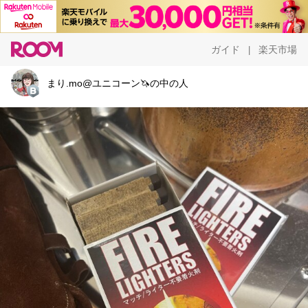
ガイド
楽天市場
|
まり.mo@ユニコーン🦄の中の人