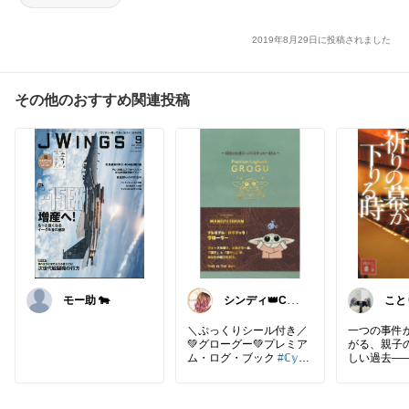
2019年8月29日に投稿されました
その他のおすすめ関連投稿
モー助 🐄
シンディ👑Cyn
こと
di👑
読書
＼ぷっくりシール付き／
一つの事件
💚グローグー💚プレミア
がる、親子
ム・ログ・ブック
#ℂ𝕪𝕟
しい過去――
𝕕𝕚'𝕤👑𝕊𝔼𝕃𝔼ℂ𝕋𝕀𝕆ℕ𝑺𝑻𝑨𝑹
加賀恭一郎
𝑾𝑨𝑹𝑺
フォースを操り、
真相に、胸
お菓子で一息。 「強さ」
れました。