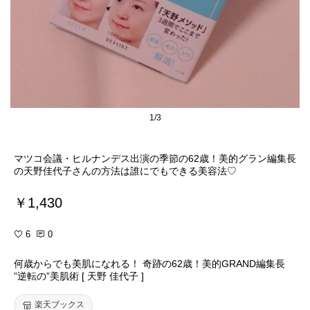
1/3
マツコ会議・ヒルナンデス出演の季節の62歳！美的グラン編集長
の天野佳代子さんの方法は誰にでもできる美容法♡
￥1,430
6
0
何歳からでも美肌になれる！ 奇跡の62歳！美的GRAND編集長
”逆転の”美肌術 [ 天野 佳代子 ]
楽天ブックス