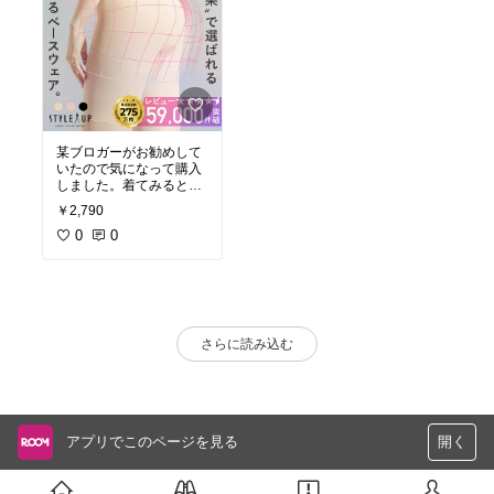
某ブロガーがお勧めして
いたので気になって購入
しました。着てみると、
確かに締め付けすぎない
￥2,790
のに、体型補正してくれ
ます。
0
0
さらに読み込む
アプリでこのページを見る
開く