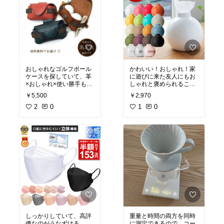
おしゃれなゴルフボール
かわいい！おしゃれ！家
ケースを探していて、革
に遊びに来た友人にもお
×おしゃれ×使い勝手も◎
しゃれと褒められること
で満足です。
多くて満足してます。
￥5,500
￥2,970
2
0
1
0
しっかりしていて、高評
重量と時間の両方を同時
価なのがうなずける。
に測定できるので、コー