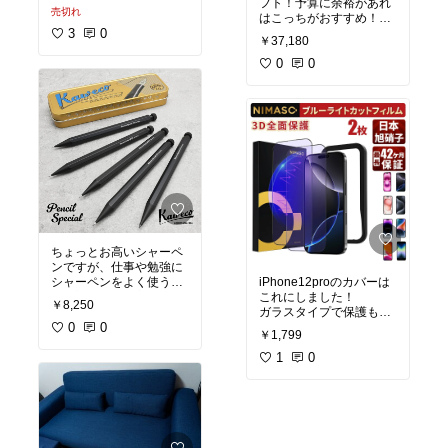
フト！予算に余裕があれ
売切れ
○美味しい
はこっちがおすすめ！
#
○ガス感あり
#家飲み
3
0
おすすめスキンケア
#メ
￥37,180
ディリフト
#ヤーマン
0
0
ちょっとお高いシャーペ
ンですが、仕事や勉強に
シャーペンをよく使う人
iPhone12proのカバーは
は絶対に使った方がい
これにしました！
￥8,250
い！！
ガラスタイプで保護もば
めっちゃ書きやすいので
0
0
っちりだし、苦手な人で
￥1,799
作業が捗ります🤔
#スマホアクセサリー
1
0
#買ってよかった
#iPhone12pro
#生活雑貨
#文房具好き
#シャープペン
#シャーペン