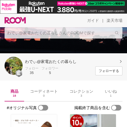
ガイド
楽天市場
|
わでぃ@家電おたくの暮らし
フォロー
フォロワー
フォローする
35
5
商品
コーディネート
コレクション
いいね
18
0
3
1
#オリジナル写真
掲載終了商品を含む