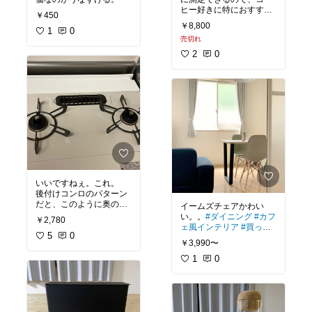
ヒー好きに特におすす
￥450
め。
￥8,800
1
0
売切れ
そしてホワイトのおしゃ
れなスケールを探してい
2
0
る人にも◎
#スケール
#timemore
いいですねぇ。これ。
後付けコンロのパターン
だと、このように奥の隙
イームズチェアかわい
間が空いてしまうキッチ
い。。
#ダイニング
#カフ
￥2,780
ンが多いと思います。
ェ風インテリア
#買って
5
0
よかった
￥3,990〜
奥が空いていると油が飛
ぶので、掃除が大変😓😓
1
0
しかし、このアイテムで
隙間を埋めることがで
き、おしゃれになり、か
つ上に物がおけるという