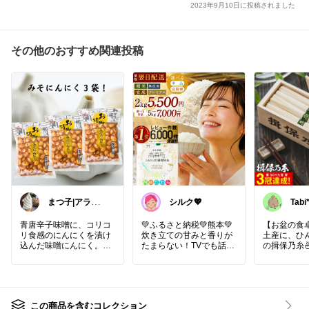
2023年9月10日に投稿されました
その他のおすすめ関連投稿
まつ子|アラフ
シルク💖
Tabi
ィフ主婦のとき
めくモノ
青唐辛子味噌に、コリコ
💚ふるさと納税💚熊本💚
【お盆の食
リ食感のにんにくを漬け
炊き立ての甘みと香りが
土産に、ひ
込んだ味噌にんにく。ピ
たまらない！TVでも話題
の揖保乃糸
リッとした辛みと味噌の
になった農家直送の熊本
播州の手延
コク、にんにくの旨みが
米 ✨
「揖保乃糸
よく合い、ご飯のお供や
毎日のご飯やお弁当に、
のあるなめ
おにぎりの具、お酒のお
ふっくら炊き上げて味わ
冷やしてつ
つまみにもぴったりで
うのがおすすめです👍
食欲がない
この商品を含むコレクション
す。野菜炒めなどの料理
一粒一粒に旨みがギュッ
すい定番で