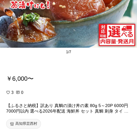
1/7
￥6,000〜
3
0
【ふるさと納税】訳あり 真鯛の漬け丼の素 80g 5～20P 6000円
7000円以内 選べる2026年配送 海鮮丼 セット 真鯛 刺身 タイ 規
格外 傷 不揃い 鯛めし 新鮮 冷凍 惣菜 鯛茶漬け 簡単 小分け パッ
ク 一人暮らし 女性 男性 最短1週間以内発送 早い 魚 ランキング
高知県芸西村
保存食 高知県