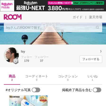
ガイド
楽天市場
|
Isy
フォロー
フォロワー
フォローする
170
37
商品
コーディネート
コレクション
いいね
2
0
0
1
#オリジナル写真
掲載終了商品を含む