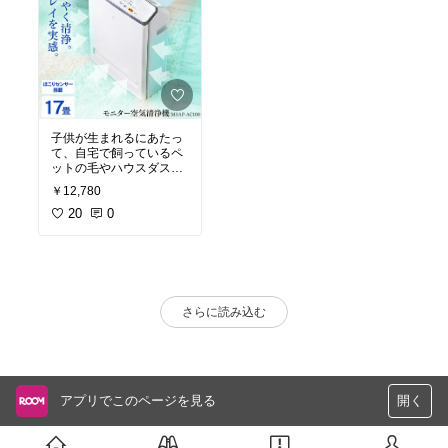
子供が生まれるにあたっ
て、自宅で飼っているペ
ットの毛やハウスダス
ト、これからの季節やっ
￥12,780
てくる花粉や黄砂などの
影響も考えて空気清浄機
20
0
を探していて、コスパや
手入れなど色々検討して
こちらが良さそうだった
ので購入しました！
動作音も思っていたより
静かで、何より数値で室
さらに読み込む
内の空気のキレイさを教
えてくれるので分かりや
すいです。
小さいお子さんがいらっ
しゃるご家庭にはオスス
メだと思います！
アプリでこのページを見る
開く