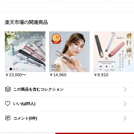
✔ 23000Paの超強力吸引
#オシャレ家電
#肌ケア
#
るの嫌じゃな
✔ 吹き飛ばせる送風モー
子供部屋
#赤ちゃん
#子ど
これ最大11
ド付き
も
#インテリア
#くすみカ
ンスターバ
✔ 6種類のアタッチメン
ラー
#かわいい
#女の子
で今めちゃ
ト付き
ってる！
楽天市場の関連商品
✔60db以下の静音設計
💡気になっ
掃除機と違って長さが邪
・首振り＆
魔にならず、手軽に使え
サーキュレ
るのがすごくいい✨
・LEDライ
電付きで防
窓のサッシのホコリなん
強
かも
・折りたた
送風でサッと飛ばせるみ
トに持ち運
たいで、掃除がかなり楽
になりそう◎
⚠️選ぶとき
￥23,000〜
￥14,960
￥8,910
・1.55kg（
g（A14）
#えび丸_家電.
ら要注意！
#ハンディクリーナー
#車
この商品を含むコレクション
用掃除機
#扇風機
#
#コードレス掃除機
#便利
機
#サーキ
家電
キャンプギ
いいね(89人)
#QOL向上
#大掃除
#掃除
防災グッズ
グッズ
コメント(0件)