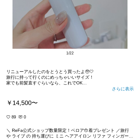
1/22
リニューアルしたのをとうとう買ったよ🥹🤍
旅行に持って行くのにめっちゃいいサイズ！
家でも前髪直すぐらいなら、これでOK
コードレスなのもいいし、キャップがついてるから
さらに表示
このまま持って歩けるのもいいー！！！
￥14,500〜
👇
憧れのリファのコードレスアイロン。
出会いは、最初トイレで、これで前髪直してる人いて、
89
0
わ！？！？ってびっくりした！！
＼ ReFa公式ショップ数量限定！ベロア巾着プレゼント ／旅行
コードレスでどこでも前髪直せるよね（雨でも安心...）
や ライブ の 持ち運びに ミニ ヘアアイロン リファ フィンガーア
160gでスマホぐらい軽い