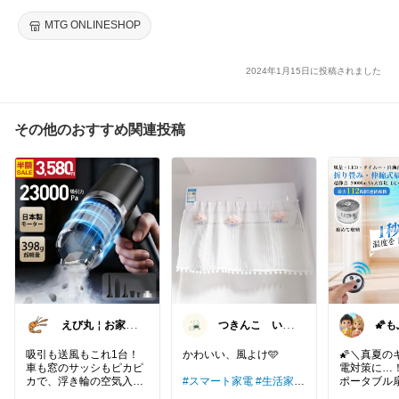
イロン ST ReFa finger iron ストレートアイロン コードレス 持ち
運び 充電 前髪 ギフト プレゼント 海外対応 コンパクト ライブ
MTG ONLINESHOP
#オリジナル写真
#湿気対策
#スマート家電
#時短家事
#おうち時
現場 MTG
間充実
2024年1月15日に投稿されました
その他のおすすめ関連投稿
えび丸￤お家時
つきんこ いつ
🌠も
間を快適にする
もありがとうˎˊ˗
ｺﾝ
アイテム
♪
吸引も送風もこれ1台！
かわいい、風よけ🩵
🌠＼真夏の
車も窓のサッシもピカピ
電対策に…
カで、浮き輪の空気入れ
#スマート家電
#生活家電
ポータブル
にも◎
#オシャレ家電
#時短家事
に充電切れ