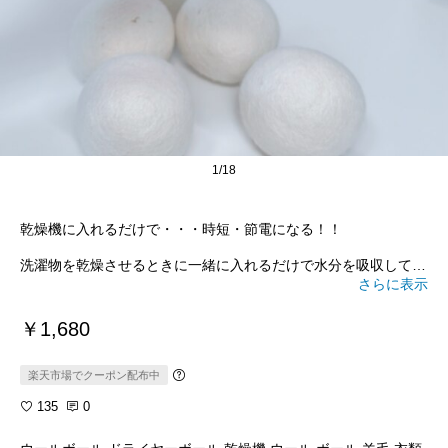
1/18
乾燥機に入れるだけで・・・時短・節電になる！！
洗濯物を乾燥させるときに一緒に入れるだけで水分を吸収してく
て、
さらに表示
実際、乾燥時間が1時間も残ってても完全に乾いて、お気に入り
のタオルもフワフワになったよ😳
￥1,680
ウール100％！！🐏
くり返し何回も使えるし、寒くなって乾きづらくなるこれからの
楽天市場でクーポン配布中
季節にもおすすめ
135
0
かわいい🐏の袋もついてるよ〜