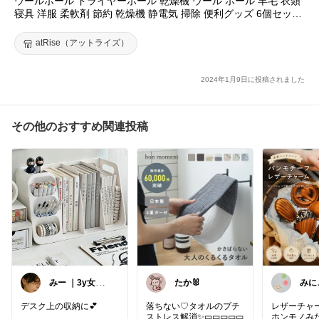
ウールボール ドライヤーボール 乾燥機 ウール ボール 羊毛 衣類
#プチギフト
#便利グッズ
#新生活
#生活雑貨
#オリジナル写真
寝具 洋服 柔軟剤 節約 乾燥機 静電気 掃除 便利グッズ 6個セット
8個セット 洗濯ボール ドラム式
atRise（アットライズ）
2024年1月9日に投稿されました
その他のおすすめ関連投稿
みー ｜3y女の
たか🐰
みに
子ママ
デスク上の収納に💕
落ちない♡タオルのプチ
レザーチャ
ストレス解消✨▭▭▭▭▭
ホンモノみ