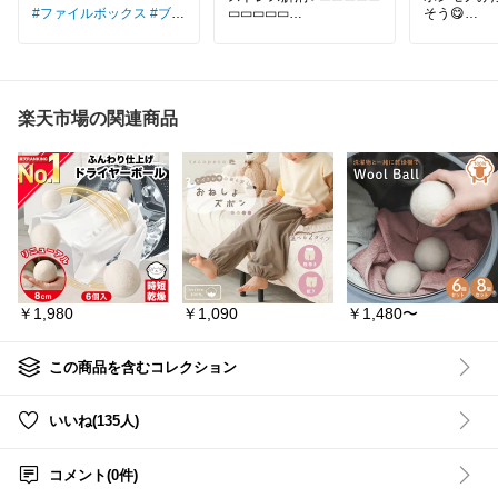
#ファイルボックス
#ブッ
▭▭▭▭▭
そう😋
クエンド
#収納
#便利グ
ッズ
#インテリア雑貨
スナップボタンを留めて
本革 レザー
輪っかにするから、タオ
グチャーム
ルバーから落ちにくい👏
ハンドメイ
💕
フードモチ
使ったらクルッと回すだ
ル ワッフル
楽天市場の関連商品
けで、乾いた面が使える
カヌレ クロ
のも嬉しい♡
shop---
#NA
✿ 回して使えるから、い
店
つでもサラッと快適🎵
✿ 4重ガーゼで吸水性◎
＆乾きやすくて洗濯もラ
ク✨
✿ 薄手でかさばりにく
く、収納もすっきり💖
✿ 日本製の泉州タオル＆
￥1,980
￥1,090
￥1,480〜
7色から選べる🎨
キッチンや洗面所など、
毎日使う場所にぴったり
この商品を含むコレクション
🌿
タオルを拾うプチストレ
スから解放されたい人に
いいね(135人)
おすすめです🤍
コメント(0件)
⬇️詳しく