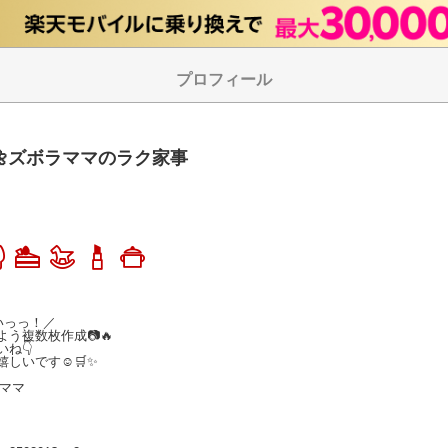
プロフィール
🌼ズボラママのラク家事
っっ！／

複数枚作成📷🔥

👇

いです☺️🛒✨

ママ
