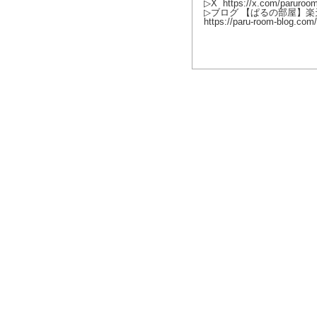
▷X  https://x.com/paruroo
▷ブログ 【ぱるの部屋】楽天
https://paru-room-blog.com/