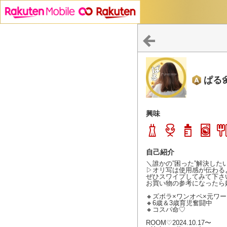
ぱる
興味
自己紹介
＼誰かの”困った”解決したい
▷オリ写は使用感が伝わるよう
ぜひスワイプしてみて下さいね
お買い物の参考になったら嬉し
🔸ズボラ×ワンオペ×元ワー
🔸6歳＆3歳育児奮闘中

🔸コスパ命♡

ROOM♡2024.10.17〜
