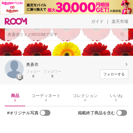
ガイド
楽天市場
|
奥蒼衣
フォロー
フォロワー
フォローする
0
0
商品
コーディネート
コレクション
いいね
1
0
0
0
#オリジナル写真
掲載終了商品を含む