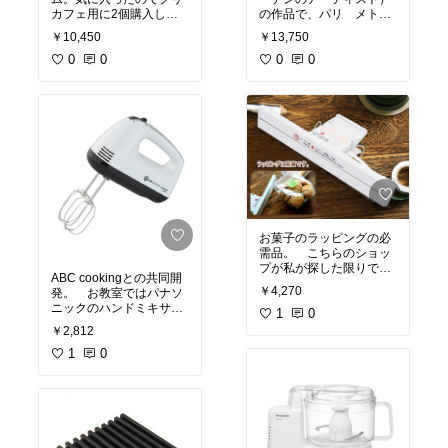
カフェ用に2個購入しま
の作品で、パリ メトロ
した。
コレクションの１つ。画
￥10,450
￥13,750
像より実物の方がさらに
0
0
良くて満足しています。
0
0
お菓子のラッピングの必
需品。 こちらのショッ
プが私が探した限りでは
ABC cookingとの共同開
一番お安いと思います。
￥4,270
発。 お教室ではパナソ
ニックのハンドミキサー
1
0
を使用していますが、販
￥2,812
売終了となったため、次
の候補はこちらです。価
1
0
格が安いため、初心者さ
んにもお勧め。 私が探
した限りでは、こちらの
ショップが送料無料で最
安値です。