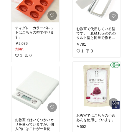
ティグレ・カラーパレッ
お教室で使用している型
トはこちらの型で作りま
です。 直径18㎝の丸の
す。
タルト型と同量で作るこ
とができます。 長方形
￥2,079
￥781
のタルトは丸とはまた違
売切れ
う表情を見せてくれま
1
0
す。
1
0
お教室ではこちらの小倉
あんを使用しています。
お教室ではいくつかハカ
リを使っていますが、個
￥502
人的にはこれが一番使い