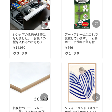
シンク下の収納が２倍に
アートフレームはこれで
なりました。 お菓子の
設置しています。 石膏
型を入れるのにもちょう
ボードに簡単に取り付け
ど良い深さ。 組み立て
られて便利。
￥14,980
￥566
も簡単でした。 しっか
りした作りで、とてもお
3
0
1
0
勧め。
低反射のアートフレー
ソフィア リンド（スウェ
ム。気に入ったのでグリ
ーデンのアーティスト）