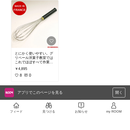
どのお菓子にこちらの薄
力粉を使用しています。
とにかく使いやすい。グ
リペール洋菓子教室では
これでほぼすべて作業し
ています。他のホイッパ
￥4,895
ーは処分したほど。 生
徒さんにも大人気で複数
8
0
本お持ちの生徒さんも多
いです。 全長２５０㎜
のタイプがお勧めです。
アプリでこのページを見る
開く
さらに読み込む
フィード
見つける
お知らせ
my ROOM