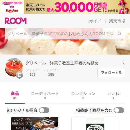
ガイド
楽天市場
|
グリペール 洋菓子教室主宰者のお勧め
フォロー
フォロワー
フォローする
103
195
商品
コーディネート
コレクション
いいね
35
0
6
4
#オリジナル写真
掲載終了商品を含む