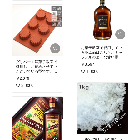
お菓子教室で愛用してい
るラム酒はこちら。キャ
ラメルのような甘い香り
がお菓子にぴったり。生
グリペール洋菓子教室で
￥3,597
菓子、焼き菓子、共にこ
愛用し、お勧めさせてい
ちらを使用しています。
1
0
ただいている型です。
12年がお勧めです。
とても可愛らしく焼き上
￥2,079
がります。
☆使用後の洗い方は優し
3
0
くお願いします。
ウィークエンドデイジー
（2021.4）などが作れま
す。
お教室では、上白糖はい