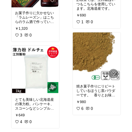
つもこちらを使用してい
ます。北海道産です。
お菓子作りに欠かせない
￥690
「ラムレーズン」はこち
1
0
らのラム酒で作っていま
す。 1年以上経過する
￥1,320
と、それはそれは美味し
くなります。
3
0
焼き菓子作りにリピート
しているほうじ茶パウダ
ーです。 香りとお味が
良いのでお勧めです。
とても美味しい北海道産
￥980
の薄力粉。パンケーキ、
6
0
スコーンなどシンプルな
ものを作ると特にその美
￥649
味しさを感じます。粉に
甘みを感じます。 お教
4
0
室では、パウンドケー
キ、クッキーなどほとん