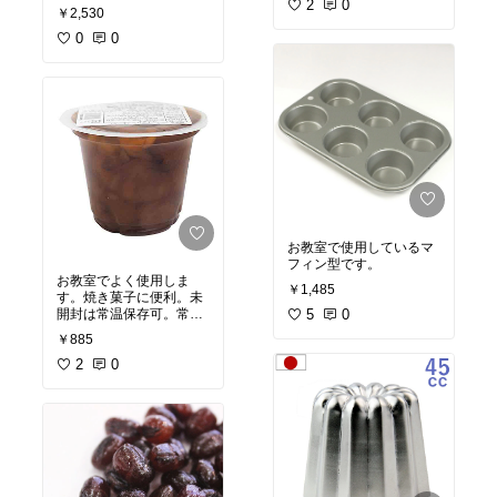
2
0
やすいです。３ｋｇ用で
￥2,530
す。お菓子作りは1ｋｇ
用はお勧めしません。こ
0
0
れは０．１ｇから測れる
ので、それも便利です。
お教室で使用しているマ
フィン型です。
お教室でよく使用しま
￥1,485
す。焼き菓子に便利。未
5
0
開封は常温保存可。常備
しておくと便利です。
￥885
2
0