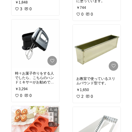
に塗っています。
￥1,848
￥744
3
0
0
0
時々お菓子作りをする人
でしたら、こちらのハン
お教室で使っているスリ
ドミキサーがお勧めで
ムパウンド型です。
す。 低価格ですが、キ
￥3,294
￥1,650
チンと泡立ちます。 焼
き菓子のバターにもキチ
0
0
2
0
ンと空気を含ませること
ができます。