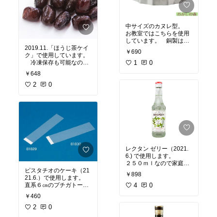
中サイズのカヌレ型。
お教室ではこちらを使用
しています。 銅製は高
価ですので、このステン
2019.11.「ほうじ茶ケイ
￥690
レス製でも綺麗にカヌレ
ク」で使用しています。
が焼けます。
1
0
冷凍保存も可能なの
で、便利です。
￥648
2
0
レクタン ゼリー（2021.
6.) で使用します。
２５０ｍｌなので家庭で
使いやすいです。
ピスタチオのケーキ（21
￥898
21.6.）で使用します。
4
0
直系６㎝のプチガトーを
作ることができます。
￥460
これがあれば型は不要で
す。
2
0