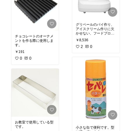
グリペールのパイ作り、
アイスクリーム作りに欠
かせない、フードプロセ
チョコレートのオーナメ
ッサー。
￥8,536
ントを作る際に使用しま
タルト生地を作ることも
す。
できます。
2
0
グリペール的には、歯の
￥191
種類が少ない分、価格抑
0
0
えめのこの機種をお勧め
します。
お教室で使用している型
です。
小さな缶で便利です。型