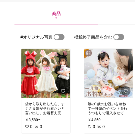
商品
5
#オリジナル写真
掲載終了商品を含む
袋から取り出したら、す
娘の1歳のお祝いを兼ね
ぐさま娘がそれ着たいと
て一升餅のイベントを行
言い出し、お着替え完了
うつもりで購入させて頂
後何度も鏡を見て、ポー
きましたが、ヤマト運輸
￥3,580〜
￥4,850
ズを決めていました。と
の手違いで、到着予定に
ても可愛い愛娘を見れて
0
0
なっても商品が届かず、
0
0
幸せになりました。
集まって頂いた親戚一同