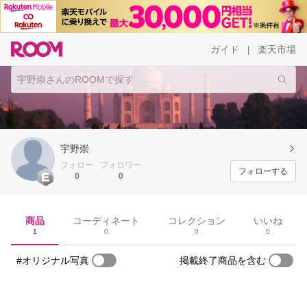
ガイド
楽天市場
|
宇野崇
フォロー
フォロワー
フォローする
0
0
商品
コーディネート
コレクション
いいね
1
0
0
0
#オリジナル写真
掲載終了商品を含む