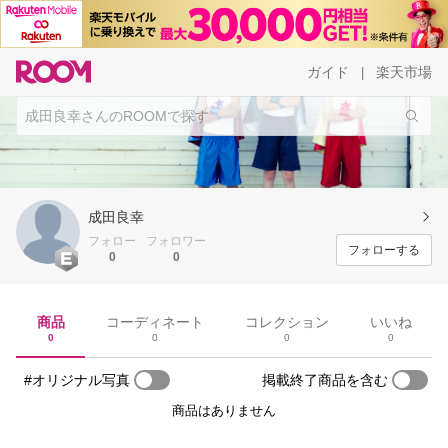
ガイド
楽天市場
|
成田良幸
フォロー
フォロワー
フォローする
0
0
商品
コーディネート
コレクション
いいね
0
0
0
0
#オリジナル写真
掲載終了商品を含む
商品はありません