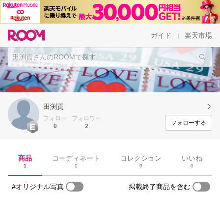
ガイド
楽天市場
|
田渕貢
フォロー
フォロワー
フォローする
0
2
商品
コーディネート
コレクション
いいね
1
0
0
0
#オリジナル写真
掲載終了商品を含む