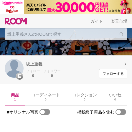
ガイド
楽天市場
|
坂上重義
フォロー
フォロワー
フォローする
0
0
商品
コーディネート
コレクション
いいね
1
0
0
0
#オリジナル写真
掲載終了商品を含む