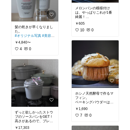
メロンパンの模様付け
は、やっぱりこれが1番
#オリジナル写真
#あった
￥605
ら便利
髪の乾きが早くなりまし
10
0
#オリジナル写真
#美容マ
ニア
#成分重視
#ベスト
￥4,840〜
コスメ
4
0
ホシノ天然酵母で作るマ
フィン。
ベーキングパウダーは使
わず酵母の力で膨らませ
￥1,690
てます。
#オリジナル写
ずっと欲しかったストウ
真
#ティータイム
7
0
#お菓
ブのソースパンをGET！
子作り
#
#おうち時間充
高さがあるので、ブレン
実
ダーも余裕で使えます。
￥17,303
#キッチンの相棒
#あった