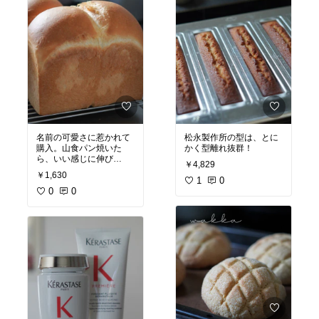
名前の可愛さに惹かれて
松永製作所の型は、とに
購入。山食パン焼いた
かく型離れ抜群！
ら、いい感じに伸び
￥4,829
￥1,630
#オリジナル写真
#おうち
1
0
時間充実
0
0