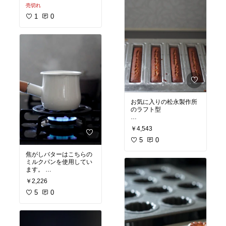
売切れ
ら便利
#食器集め
#一生
もの
1
0
お気に入りの松永製作所
のラフト型
#オリジナル写真
#ずっと
￥4,543
欲しかった
#お菓子作り
5
0
焦がしバターはこちらの
ミルクパンを使用してい
#オリジナル写真
#キッチ
￥2,226
ンの相棒
#あったら便利
#手作りお菓子
5
0