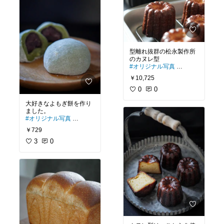
型離れ抜群の松永製作所
#オリジナル写真
#ずっと欲しかった
￥10,725
#一生もの
#お菓子作り
0
0
大好きなよもぎ餅を作り
#オリジナル写真
#お菓子作り
#おうちカフ
￥729
ェ
3
0