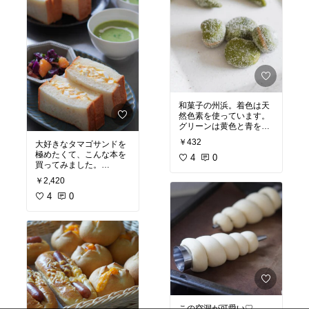
和菓子の州浜。着色は天
然色素を使っています。
グリーンは黄色と青を混
￥432
大好きなタマゴサンドを
#和菓子
#手作り
#お
極めたくて、こんな本を
菓子作り
4
0
#オリジナル
写真
#おうちカフェ
#オリジナル写真
#私のバ
￥2,420
イブル
#おうちカフェ
#
サンドイッチ
4
0
#手作り