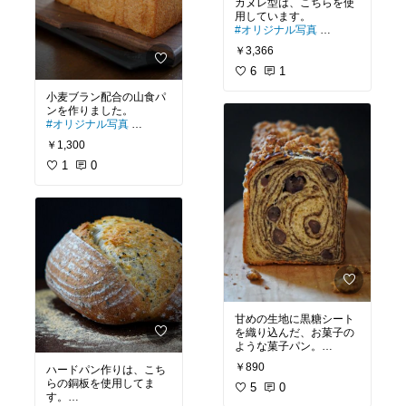
カヌレ型は、こちらを使
#オリジナル写真
#お菓子作り
#手作り
￥3,366
6
1
小麦ブラン配合の山食パ
#オリジナル写真
#手作り
#朝ごパン
#低糖
￥1,300
質
1
0
甘めの生地に黒糖シート
を織り込んだ、お菓子の
#オリジナル写真
#ティー
￥890
ハードパン作りは、こち
タイム
#おうちカフェ
#
らの銅板を使用してま
パン作り
5
0