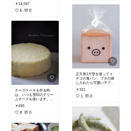
#オリジナル写真
#
#あっ
￥14,597
たら便利
#おうちカフェ
#一生もの
6
0
正方形1斤型を使ってイ
チゴの食パン。ブタの袋
に入れたら可愛い子ブタ
￥321
チーズケーキを作る時
#オリジナル写真
#便利グ
は、いつも雪印のクリー
ッズ
1
#パン作り
0
#オリジナル写真
#おうち
￥695
時間充実
#お菓子作り
#
おうちカフェ
8
0