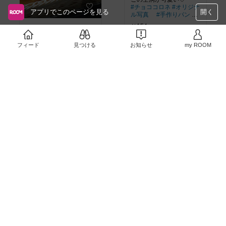
#チョココロネ
#オリジナ
アプリでこのページを見る
開く
ル写真
#手作りパン
#
あったら便利
￥154
焼きたてのパンを入れる
のに使ってます。洗える
7
0
フィード
見つける
お知らせ
my ROOM
#オリジナル写真
#必需品
￥2,500
#パン作り
#手作り
#
おうちカフェ
3
0
#丁寧な
生活
犬専用ケーキ
土台は鶏肉ベースのカッ
プケーキに米粉を使用し
ています。
#オリジナル
￥480〜
ミルフィーユのパイ生地
写真
#犬のお菓子
#犬の
ケーキ
7
0
#オリジナル写真
#映えグ