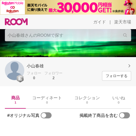
ガイド
楽天市場
|
小山春雄
フォロー
フォロワー
フォローする
0
2
商品
コーディネート
コレクション
いいね
1
0
0
0
#オリジナル写真
掲載終了商品を含む