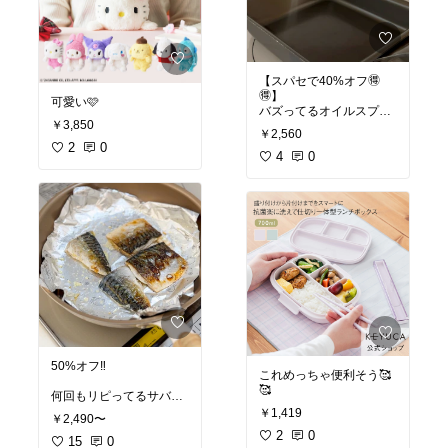
【スパセで40%オフ🉐
🉐】
可愛い🩷
バズってるオイルスプレ
￥3,850
ー、
￥2,560
なんでもっとはよ買わん
2
0
かったんやろって後悔し
4
0
た🫨
カロリーオフになるし、
節約になるし最高！
もう一つ欲しい💗
オリーブオイルでサラダ
にシュッシュするのも良
さそう💞
クーポンで安くなる
よ〜！！
#オリジナル写真
50%オフ‼️
これめっちゃ便利そう🥰
🥰
何回もリピってるサバ🐟
骨取ったりせんでええか
￥1,419
￥2,490〜
らめっっっちゃラ
2
0
ク！！！
15
0