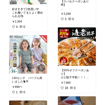
【スパセクーポンあり
🉐】
好きすぎて2色買い🩵
雨の日に長靴はくの嫌が
これ履いてるとよく褒め
￥3,298
るようになったので…☔️
られる🥰
3
0
￥2,394
これにしたら、めっちゃ
普通の靴だし履きやすそ
4
0
う！
おしゃれだし、濡れない
の最高〜〜
梅雨の時期に重宝する✨
#オリジナル写真
#買って
よかった
【50%オフクーポンあ
り】
エビ餃子半額！！！
130センチ パープル買
ここの餃子、子どもがめ
いました🐈💜
￥7,960
ちゃくちゃ食べる😭❤️‍🔥
￥998〜
クーポンの時に買って
18
0
ね！
1
0