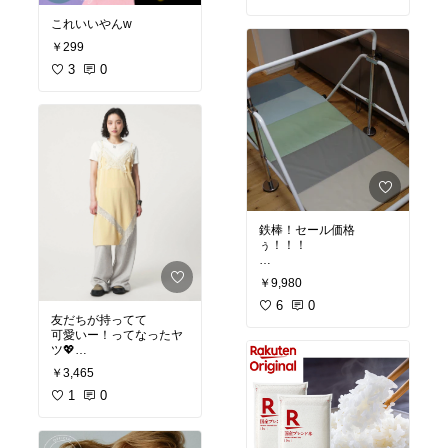
これいいやんw
￥299
3
0
鉄棒！セール価格
ぅ！！！
#オリジナル写真
￥9,980
6
0
友だちが持ってて
可愛いー！ってなったヤ
ツ💖
￥3,465
ブラックGETしましたん
🖤
1
0