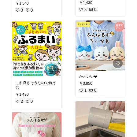
￥1,430
￥1,540
3
0
3
0
かわいい❤️
これ良さそうなので買う
￥3,850
🥹
1
0
￥1,430
2
0