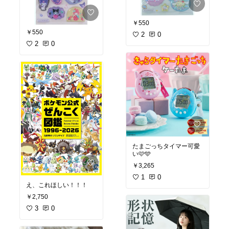
￥550
￥550
2
0
2
0
たまごっちタイマー可愛
い🩷🩵
￥3,265
1
0
え、これほしい！！！
￥2,750
3
0