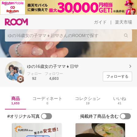
ガイド
楽天市場
|
ゆの⌇6歳女の子ママ👧🏻🩵
フォロー
フォロワー
フォローする
92
4,603
商品
コーディネート
コレクション
いいね
1,653
0
19
41
#オリジナル写真
掲載終了商品を含む