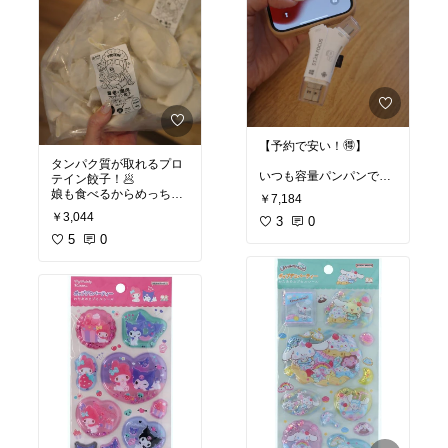
【予約で安い！🉐】
タンパク質が取れるプロ
いつも容量パンパンでど
テイン餃子！🥟
うしよー😭ってなりが
娘も食べるからめっちゃ
￥7,184
ち…
助かる😭
￥3,044
3
0
これなら、専用アプリ不
#オリジナル写真
5
0
#買って
要やし
よかった
挿したらすぐ移行できて
めっちゃ便利！！
もっと早く買えばよかっ
たなーって後悔した
😭！！
#オリジナル写真