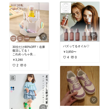
てるみたいな感じでやっ
てるよー！
とりあえずリビングに置
いとくのめっちゃいいと
思う◎
バズってるオイル♡
30分だけ80%OFF！在庫
復活してる！
￥3,850〜
これめっちゃ良
4
0
い！！！！
￥3,280
2
0