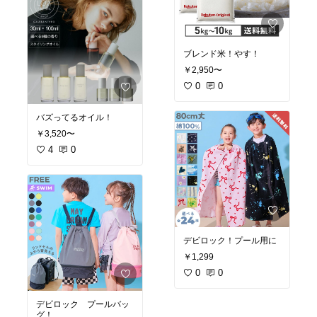
ブレンド米！やす！
￥2,950〜
0
0
バズってるオイル！
￥3,520〜
4
0
デビロック！プール用に
￥1,299
0
0
デビロック プールバッ
グ！