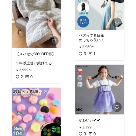
バズってる日傘！
めっちゃ良い！！
￥2,960〜
3
1
【スパセで30%OFF🉐】
３年以上使い続けてると
ろとろケット🫠💞
￥2,999〜
2
0
ホンマに「ふんわりとろ
とろ〜🫠」て表現が合う
←
夏用布団に買って良かっ
た！秒で寝れる💤
#買ってよかった
#オリジ
ナル写真
かわいい💕💕
￥2,299
3
0