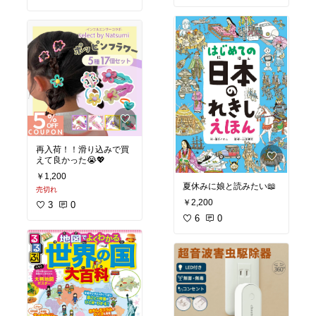
骨ないし、無塩やからマ
ジで重宝する🦋
魚食べる日がほんまに増
えた❤️‍🔥
#オリジナル写真
#おうち
ごはん
再入荷！！滑り込みで買
えて良かった😭💖
￥1,200
夏休みに娘と読みたい📖
売切れ
￥2,200
3
0
6
0