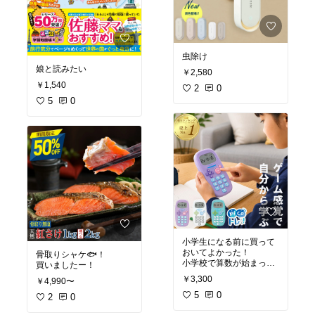
虫除け
娘と読みたい
￥2,580
￥1,540
2
0
5
0
小学生になる前に買って
おいてよかった！
骨取りシャケ🐟！
小学校で算数が始まって
買いましたー！
も苦手意識なく取り込め
￥3,300
￥4,990〜
てる◎
5
0
2
0
家にいるときにゲームし