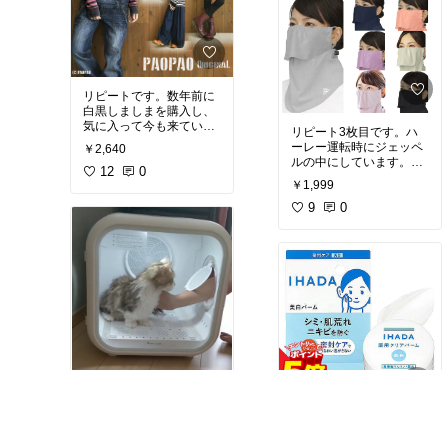
ギーなのでは？と思いコ
レに変更。
食べ始めて数日ですが、
アゴニキビも減り、今の
ところ調子は良さそうで
す。
リピートです。数年前に
白黒しましまを購入し、
気に入って今も来ていま
リピート3枚目です。ハ
す。今回は黒を購入。し
ーレー運転時にジェッペ
￥2,640
っかりとした伸縮性のあ
ルの中にしています。先
る布地で着心地が良く細
12
0
日、めんどくさがってコ
￥1,999
身のシルエットなので半
レを使わず普通のコロナ
袖Tシャツの下に着てい
用マスクで高速に乗った
9
0
ます。
#着心地重視
#買
ら加速時に風圧でアイマ
ってよかった
スクになってしまい超あ
わてたので危険！注意で
す！
#買ってよかった
#H
arleyDavidson
#バイク用
安心のIHADA。疲れ気味
のお肌の肌断食にもオス
お高いので入ってくれる