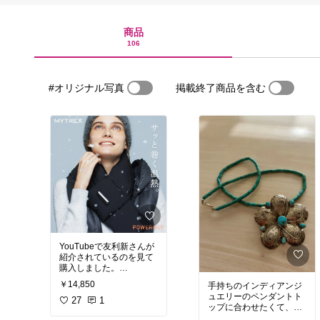
商品
106
#オリジナル写真
掲載終了商品を含む
YouTubeで友利新さんが
紹介されているのを見て
購入しました。
朝早く車が温まる前や、
￥14,850
手持ちのインディアンジ
厚着では作業しづらい場
ュエリーのペンダントト
面でとても助かっていま
27
1
ップに合わせたくて、タ
す。
ーコイズのネックレスを