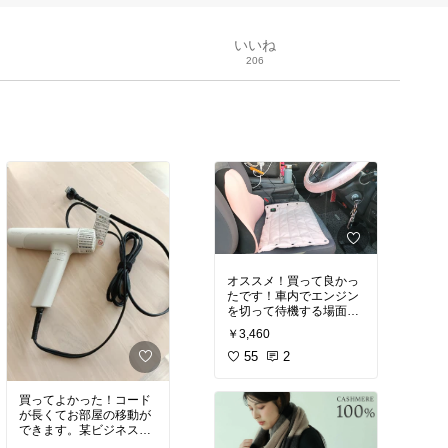
いいね
206
オススメ！買って良かっ
たです！車内でエンジン
を切って待機する場面が
多いのでお尻の下に引い
￥3,460
て寒さ対策で購入しまし
た。Jackleyポータブル電
55
2
源に繋いて使っていま
す。
#オリジナル写真
#
買ってよかった！コード
買ってよかった
#車内を
が長くてお部屋の移動が
快適に
できます。某ビジネスホ
テルで使ってみて、とて