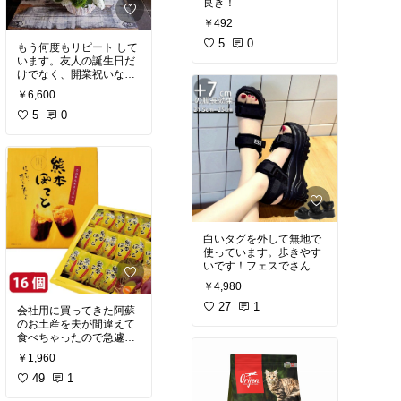
良き！
￥492
5
0
もう何度もリピート して
います。友人の誕生日だ
けでなく、開業祝いなど
祝い事だけでなく、ペッ
￥6,600
トのお悔やみ、ご家族の
お悔やみに複数回利用し
5
0
ています。センスもよく
希望を伝えると見事に汲
み取っていただけます。
私も悲しいときに、お花
を送っていただいて癒や
されたことがあるので、
すぐに手配してくれるお
花屋さんに助けられてい
ます。安心してお任せで
白いタグを外して無地で
使っています。歩きやす
#オリジナル写真
#お花の
いです！フェスでさんざ
ある暮らし
#頼んてよか
ん歩いても痛くなりませ
￥4,980
った
#フラワーアレンジ
ん。
#買ってよかった
#お悔やみ
27
1
会社用に買ってきた阿蘇
のお土産を夫が間違えて
食べちゃったので急遽購
入。便利な世の中になり
￥1,960
ました。開封したものは
自宅で食べましたが美味
49
1
しかった！リピートする