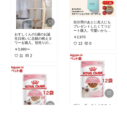
自分用のあとに友人にも
プレゼントしたくてリピ
ート購入。可愛いから気
おすしくんの1歳のお誕
分があがります。お水っ
￥2,970
生日祝いに念願の映えタ
て意識しないと飲めない
ワーを購入。別売りの宇
ので、まずは1日1本空け
13
0
宙船をつけたので大満足
ることを目標に職場に持
￥3,980〜
な仕上がりになりまし
参してます。
た。ご本人も気に入った
11
2
様子でさっそく登ってお
ちなみに私は水道水を入
昼寝していました。
#オ
れてます。家の地域は硬
リジナル写真
#買ってよ
めの軟水。日本の水道は
かった
#猫部
超優秀なのでミネラルウ
ォーターよりも検査の基
準が厳しいらしいよ！
（YouTube参照）
ブリーダーさんオススメ
品。4ヶ月のミヌエット
ががっつきます。またリ
ブリーダーさんオススメ
ピート予定です。
#買っ
￥2,306
品。ローフとグレービー
てよかった
#ペット部
#
を交互についてあげてい
猫部
2
0