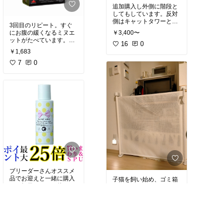
追加購入し外側に階段と
してもしています。反対
側はキャットタワーとつ
3回目のリピート。すぐ
なげています。登ったり
にお腹の緩くなるミヌエ
￥3,400〜
駆け下りたり研いだり楽
ットがたべています。こ
しそうです。
16
0
れは大丈夫！グレインフ
￥1,683
リーで高蛋白な安心安全
利用子猫のケージ内のス
の高級フードです。しか
7
0
テップ用に購入しまし
も美味しそうです。買い
た。大きさもちょうどよ
ました！
く、上るときはもちろん
寝たり爪研いだり色々使
アレルギー検査しても原
っています。これから子
因わからずに、色々フー
猫ちゃんをお迎えする方
ド模索中
にオススメです。
#オリ
ジナル写真
#買ってよか
った
#ペット部
#猫部
ブリーダーさんオススメ
品でお迎えと一緒に購入
子猫を飼い始め、ゴミ箱
し、毎日のケアに使って
の上に乗ったり裏に入り
います。今回はリピート
たがるので危険回避のた
￥1,206
です。ポスト投函だし、
めに購入しました。目隠
￥6,980
お安く購入できて助かり
3
0
しにもなるのでペットボ
ます。
#買ってよかった
売切れ
トルの水やお茶のストッ