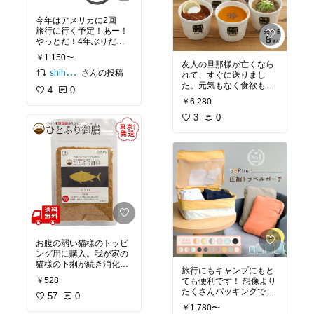
今年はアメリカに2回
旅行に行く予定！あー！
やっとだ！4年ぶりだ！
これ欲しい！
￥1,150〜
友人の旦那様が亡くなら
さんの投稿
shiho_zekkei
れて、すぐに送りまし
た。元気もなく食欲もな
4
0
く何も手につかない時、
￥6,280
温かくて栄養のあるもの
が気持ちと一緒に届きま
3
0
すように…
#レンチン料
理
#お見舞い
お腹の弱い猫様のトッピ
ング用に購入。我が家の
猫様の下痢が続き消化器
旅行にもキャンプにもと
サポート系のフードやア
￥528
ても便利です！ 想像より
レルゲン調整フードを試
たくさんパッキングでき
して試行錯誤中。あまり
57
0
て、シワになりにくいで
美味しくないらしい療法
￥1,780〜
す。色違い購入を検討中