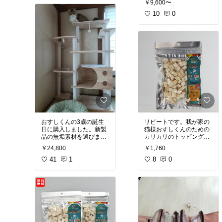
首元が温かいだけで体感
￥9,600〜
購入しました。
温度がかなり違い、冬の
シンプルですが存在感が
10
0
外出時の必需品になりま
あり、そのまま着けても
した。
#買ってよかった
素敵です。
#自分へのご褒美
トップを通してアレンジ
も楽しめそうで、いろい
ろな使い方ができそうで
す。
#オリジナル写真
#
買ってよかった
#高見え
おすしくんの3歳の誕生
リピートです。我が家の
日に購入しました。新製
猫様おすしくんのための
品の無垢素材を選びまし
カリカリのトッピングに
た。お値段も上がる分、
使っています。ごはんが
￥24,800
￥1,760
きちんとした作りでバリ
すすまない時にもおやつ
などもありません。重さ
41
1
にも大好きなようで喜ん
8
0
もあり安定感がありま
で食べています。
す。
#オリジナル写真
#
買ってよかった
#ペット
部
#猫部
#ペットの健康
維持