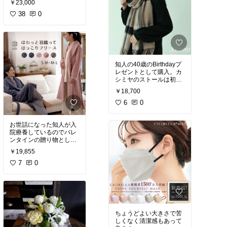
￥23,000
も良かったので同じもの
を探して購入しました。
38
0
パナのイオニティーを2
世代使っていましたが、
こちらのほうが軽くて楽
です。
#オシャレ家電
#
買ってよかった
知人の40歳のBirthdayプ
レゼントとして購入。カ
シミヤのストールは初め
てだそうで、とても喜ん
￥18,700
でいただけました。質感
も大きさも満足いくもの
6
0
でした。
お世話になった知人が入
院療養しているのでバレ
ンタインの贈り物として
購入しました。75歳で病
￥19,855
のため体力もなく室内も
杖歩行ですが、軽くて暖
7
0
かいと毎日きてくれてい
るようです。
ちょうどよい大きさで苦
しくなく清潔感もあって