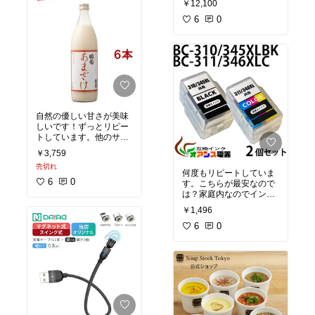
￥12,100
ないものを選びたくてこ
透明感のある天然石とポ
ちらに。
イントの濃いカラーがバ
6
0
ダチョウ抗体成分配合と
ランスよく、可愛すぎず
いう点も安心感があり、
大人っぽい印象なのも気
男女問わず使いやすいシ
に入りました。
ンプルなデザインも良か
ったです。
サイズ感もちょうどよ
く、軽いので長時間つけ
お渡しした方にも喜んで
ていても負担になりませ
いただけて、「ちょうど
ん。
欲しかった」と言っても
手元がふんわり華やかに
自然の優しい甘さが美味
らえました。
なるので、普段使いにも
しいです！ずっとリピー
たくさん配りたい方にも
お出かけにも合わせやす
トしています。他のサイ
おすすめできる商品だと
いです。
ト含めこちらが最安だと
思います。
#買ってよか
￥3,759
思います。無調整の豆乳
った
#乾燥対策
#底見え
自分用にはもちろん、プ
売切れ
で割って朝ごはんや小腹
コスメ
#プチプラコスメ
何度もリピートしていま
レゼントにも良さそうだ
が空いたときに飲んでい
6
0
#成分重視
す。こちらが最安なので
と思いました。
#オリジ
ます。米麹の甘酒は飲む
は？家庭内なのでインク
ナル写真
#買ってよかっ
点滴といわれるくらいお
ないよ！の警告が出てか
た
#自分へのご褒美
#高
￥1,496
肌にも体に良いそうなの
らも数週間使っています
見え
で、これからも続けたい
が問題ありません。
6
0
です。
#買ってよかった
#ストック
#我が家のお取
り寄せ