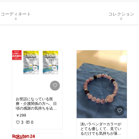
コーディネート
コレクション
0
0
お世話になっている医
療・介護関係の方へ、日
頃の感謝の気持ちを込め
てプレゼント用に購入し
￥299
ました。
3
0
淡いラベンダーカラーが
マスク生活や乾燥で唇が
とても優しくて、見てい
荒れやすいお仕事なの
るだけでも気持ちが落ち
で、実用的で負担になら
着くブレスレットです。