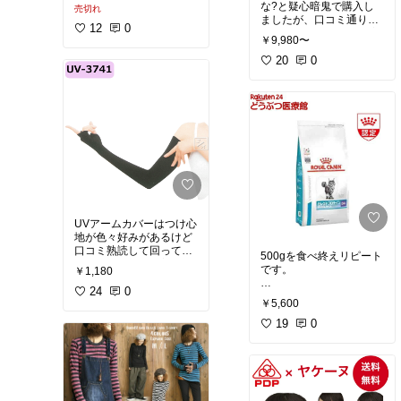
な?と疑心暗鬼で購入し
売切れ
します。、
ましたが、口コミ通りで
12
0
す!囲まれてる感が落ち着
￥9,980〜
く。良いです。妹にも勧
めます!
20
0
ちなみに先代は噂の高級
枕ブレ○ンスリープでし
たが、こちらのが気に入
りました。
UVアームカバーはつけ心
地が色々好みがあるけど
口コミ熟読して回ってコ
500gを食べ終えリピート
レ買いました！到着が楽
です。
￥1,180
しみ。またレビューしま
す。
24
#夏小物
0
#ファッシ
今までロイヤルカナン消
￥5,600
ョン雑貨
化器サポート→腸内バイ
オーム→ツンドラキャッ
19
0
トと色々食べてきました
が何を食べても、お腹の
調子を崩しやすく、いま
ひとつすっきりしていま
せんでした。食物アレル