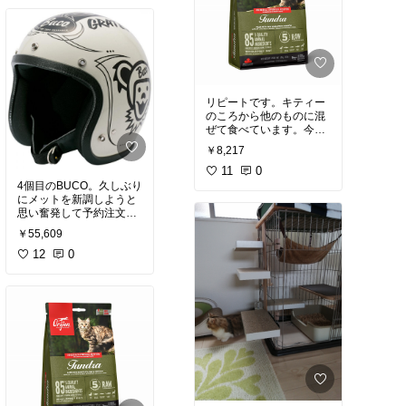
と思います。
#おうち時
間充実
リピートです。キティー
のころから他のものに混
ぜて食べています。今ま
では小さい袋で購入して
￥8,217
いましたが本格的に食べ
るようになったので今回
11
0
は大きな袋を購入です。
4個目のBUCO。久しぶり
食いつきも良く美味しそ
にメットを新調しようと
うです！
#買ってよかっ
思い奮発して予約注文し
た
ました。10数年前に購入
￥55,609
した同デザインの色違い
でピンクも愛用していま
12
0
す。今回はインカム用に
1サイズ大きいものを購
入しました。
#買ってよ
かった
#ハーレーダビッ
ドソン
#HarleyDavidson