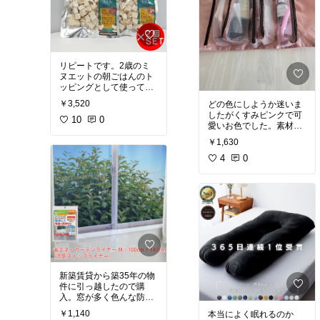
リピートです。2歳のミ
ヌエットの朝ごはんのト
ッピングとして使ってい
ます。夕飯はウエットを
￥3,520
どの色にしようか迷いま
トッピングしています
したがくすみピンクで可
が、朝はコレを指ですり
10
0
愛いお色でした。素材感
つぶしてカリカリと一緒
は値段なりですが機能的
にあげています。おやつ
￥1,630
には便利だと思います。
としても喜んで食べてい
2週間の旅行に持ってい
4
0
ます。余計なものが入っ
きます。
ておらず安心。量もたく
さん入ってるのでコスパ
よいです。
新築賃貸から築35年の物
件に引っ越したので購
入。窓が多く色んな防寒
対策をお試し中。またし
￥1,140
本当によく眠れるのか
ばらくしてからレビュー