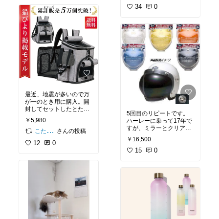
食にトッピングしてあげ
です。
34
#リピート
0
#便利小
るとパクパク食べてくれ
物
#トラベル用品
#買っ
ます。今はなくてはなら
て良かった
ない、ありがたい存在。
#ペット部
#猫部
#ペット
の健康維持
#買って良か
った
#リピート
最近、地震が多いので万
が一のとき用に購入。開
封してセットしたとたん
5回目のリピートです。
に中に入って遊んでいま
￥5,980
ハーレーに乗って17年で
す。トンネルのように置
すが、ミラーとクリアを
いて、しばらくは慣れて
さんの投稿
こたろう
メットごとに使い分けし
もらおう。
#ペット部
#
￥16,500
12
0
ています。バブルシール
猫部
#ペットの健康維持
ドはこれしか信用してい
15
0
ません。高速道路走行中
の後方確認でも安心感が
違います。安いのだと風
圧でガバッと外れちゃう
からね。
#買ってよかっ
た
#ハーレーダビッドソ
ン
#HARLEYDAVIDSON
#HarleyDavidson
#あっ
たら便利