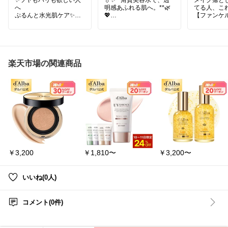
へ
明感あふれる肌へ。**🌿
てる人、これ
ぷるんと水光肌ケア✨
💖
【ファンケ
medicube PDRN ピンク
「プラスワンで、肌が変
レンジング 
アンプル
わる。」 👩🧴
ブラック＆ス
タカミスキンピールお試
PDRNやペプチド、
しセットは、角質ケアを
毎日使うク
ナイアシンアミド配合の
簡単に始められるスター
から
美容液✨
ターセット🎁
メイクとな
楽天市場の関連商品
毛穴・くすみ・ザラつき
ものを選びた
うるおいを与えながら
など、肌荒れの原因とな
長く選ばれ
ハリ・ツヤのある肌印象
るターンオーバーの乱れ
クレンジン
へ◎
を整える角質美容水💎
洗顔料・ネット・化粧水
「するっと
みずみずしいテクスチャ
サンプルなど豪華特典付
くていい感じ
ーで
きで、まずは10日分のお
「メイクオ
毎日のスキンケアに取り
やすくて使
入れやすいのも嬉しい😃
#タカミスキンピール
#角
「毎日のク
質美容水
#角質ケア
#お
使いやすい
乾燥によるくすみや
試しセット
#毛穴くすみ
￥3,200
￥1,810〜
￥3,200〜
肌のキメが気になる時の
などなど人
ケアにも✨
🎉
クレンジン
✔ ハリ・ツヤ不足が気に
人はチェッ
いいね(0人)
なる人
✔ 水光肌を目指したい人
#コスメ
#
✔ PDRN美容液を取り入
ァンケル
コメント(0件)
れたい人
#マイルド
におすすめ💡
オイル
#クレンジ