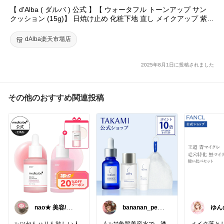
【 d'Alba ( ダルバ ) 公式 】【 ウォータフル トーンアップ サン
クッション (15g)】 日焼け止め 化粧下地 直し メイクアップ 紫外
線 UV カット 混合 お出かけ用 パフ 乾燥 素肌 エイジング ヴィー
ガン 低刺激
dAlba楽天市場店
2025年8月1日に投稿されました
その他のおすすめ関連投稿
nao★ 美容/ス
bananan_peac
ゆん
イーツ/ギフト
e
スメ
✨ツヤもハリも欲しい人
💧✨**角質美容水で、透
メイク落と