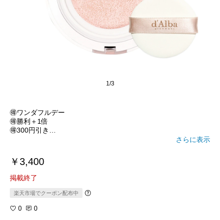
1/3
🉐ワンダフルデー
🉐勝利＋1倍
🉐300円引き
🉐DEAL50%
さらに表示
🉐韓国コスメDEAL＋5%
￥3,400
掲載終了
楽天市場でクーポン配布中
0
0