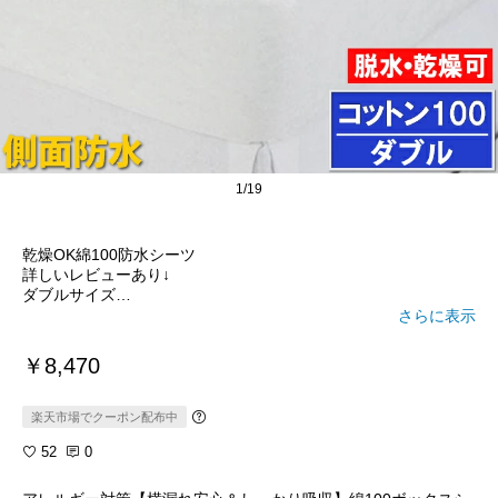
1/19
乾燥OK綿100防水シーツ
詳しいレビューあり↓
ダブルサイズ
さらに表示
・脱水乾燥機OK
・表面は綿100%
￥8,470
・裏面はポリウレタン防水加工
・側面は左右のみ縫い目なしで完全防水
楽天市場でクーポン配布中
▼ブログで詳しくレビューしてます
52
0
https://ayajima.com/mattress/11817/