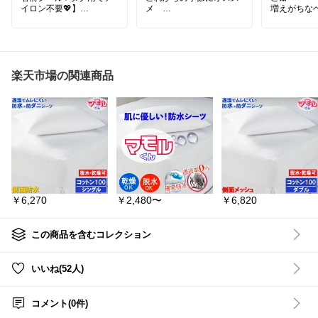
イロン不要💖】
メ
増えがちな
セットアップ
ボン、ヘア
衣類のタグに貼るだけで
まとめて可愛
名前つけ完了✨
#harumicorp楽天市場店
ノンアイロンだから忙し
2段式でたっ
い朝もラクラク💕
「これどこ
気になった方は…
減りそう✨
楽天市場の関連商品
詳しくは『楽天市場で詳
↘️【楽天市場で詳細を見
細を見る』をタップ⏬️
る】へ🏃🏻‍♂️‍➡️
見た目もか
どものお支
お名前シール タグ用 名前
りそう🩷
シール おなまえシール ノ
ジャージ 上下セット 韓国
ンアイロン 入園準備 入学
子供服 女の子 男の子 tシ
#ヘアアク
準備 保育園 幼稚園 子育
ャツ 半袖ボーダー ハーフ
部屋
#女の
てママ 子育てパパ 赤ちゃ
パンツ ベビー服 セットア
アイデア
#
んのいる暮らし プレゼン
ップ キッズ ジュニア お
ト ギフト ずっと欲しかっ
しゃれ 可愛い 子供ジャー
た 名前つけ 衣類 大容量
ジ 夏服 トップス ボトム
￥6,270
￥2,480〜
￥6,820
リピート 楽天お買い物マ
ス スポーツ 運動着 トレ
ラソン 楽天マラソン
ーナー スウェット 入学
入園 吸汗速乾 140cm 13
0 120 110 100 90
この商品を含むコレクション
いいね(52人)
コメント(0件)