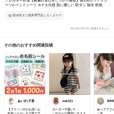
アレルギー対策【横漏れ安心＆しっかり吸収】綿100ボックスシ
#オリジナル写真
#購入品
#買ってよかった
ーツα ベッドシーツ ホテル仕様 肌に優しい 防ダニ 脱水 乾燥機
可【透湿性防水素材 寝汗 ペット 防水シーツ おねしょシーツ 介
護シーツ マットレスカバー boxシーツ ワンタッチシーツ ラバー
防水防ダニ寝具専門店しろくまケア
防水防ダニボックスシーツ
シーツ
ダブル 140x200x35cm マモルくん
2021年12月7日に投稿されました
その他のおすすめ関連投稿
あいす| 子育て
sak321
RRR
グッズ紹介✨|
朝コレ
【マラソン中がお得✨お
ボーダー可愛い‼️
🎀ヘアアク
名前シール✨タグ用でア
これからの季節にオスス
こ🎀