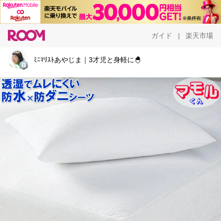
ガイド
楽天市場
|
ﾐﾆﾏﾘｽﾄあやじま｜3才児と身軽に🐣