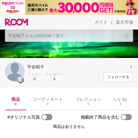
ガイド
楽天市場
|
平岩昭子
フォロー
フォロワー
フォローする
0
4
商品
コーディネート
コレクション
いいね
0
0
0
2
#オリジナル写真
掲載終了商品を含む
商品はありません