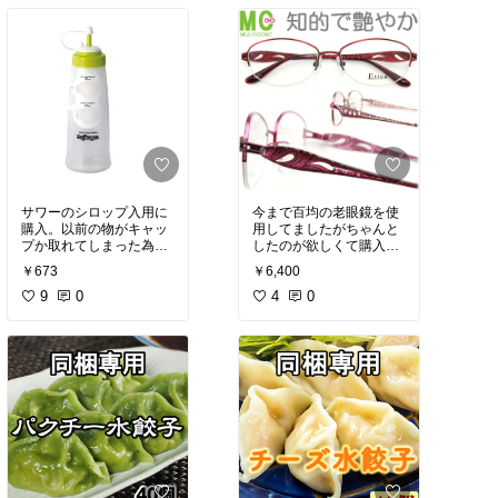
サワーのシロップ入用に
今まで百均の老眼鏡を使
購入。以前の物がキャッ
用してましたがちゃんと
プか取れてしまった為買
したのが欲しくて購入。
い替えです。
色もとても可愛く気に入
￥673
￥6,400
りました。
9
0
4
0