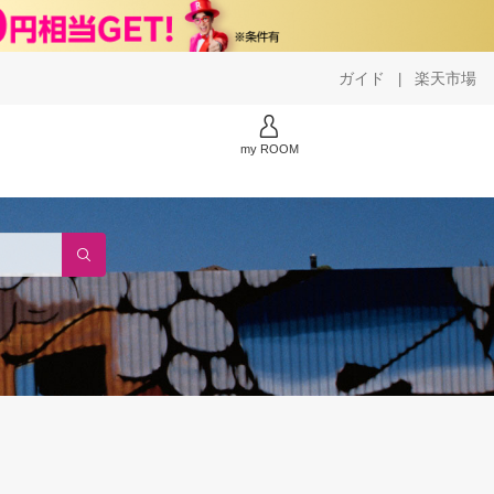
ガイド
楽天市場
|
my ROOM