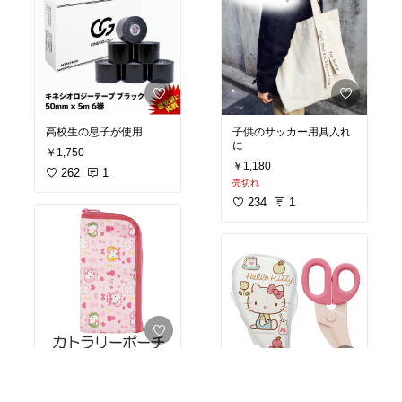
子供のサッカー用具入れ
高校生の息子が使用
に
￥1,750
￥1,180
262
1
売切れ
234
1
外出時の持ち運びに
￥398
きざみ食用に