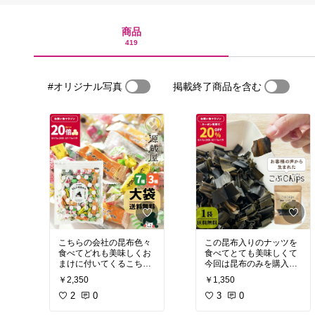
商品
419
#オリジナル写真
掲載終了商品を含む
こちらの会社の昆布色々
この昆布入りのナッツを
食べてどれも美味しくお
食べてとても美味しくて
まけに付いてくるこちら
今回は昆布のみを購入し
もたくさん食べたくなり
ました。柔らかな昆布は
￥2,350
￥1,350
大袋で購入しました😁今
色々ありますがなかなか
も食べながら投稿してま
2
0
昆布チップだけは売って
3
0
すが食べ出すと止まらな
ないので見つけた時は即