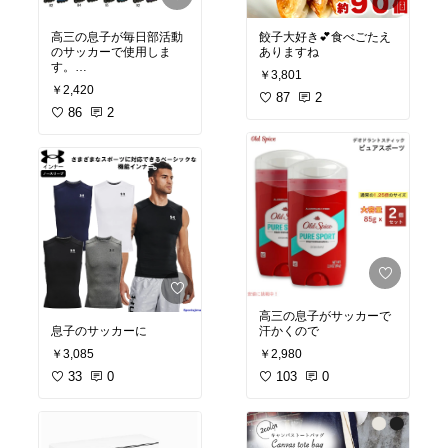
餃子大好き💕食べごたえ
高三の息子が毎日部活動
ありますね
のサッカーで使用しま
す。
￥3,801
すぐボロボロになるので
￥2,420
87
2
その度注文します。
すぐ届くので助かりま
86
2
す。
高三の息子がサッカーで
汗かくので
息子のサッカーに
￥2,980
￥3,085
103
0
33
0