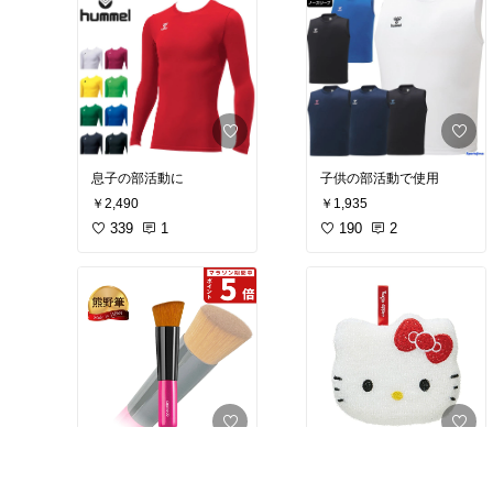
息子の部活動に
子供の部活動で使用
￥2,490
￥1,935
339
1
190
2
クッションファンデに
入院時の食器洗いに