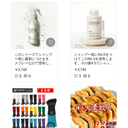
ったです😊
シャンプー前にNo.0をつ
このシリーズでシャンプ
けてこのNo.3を塗布しま
ー前に最初につけます。
す。その後4.5でシャンプ
スプレーなので塗布し易
ー後6をつけて乾かし7の
くていいです。
￥3,740
￥3,740
オイルで仕上げました。
髪もサラサラまとまりま
サロンでトリートメント
3
0
す。
5
0
した様な仕上がりになり
ます。