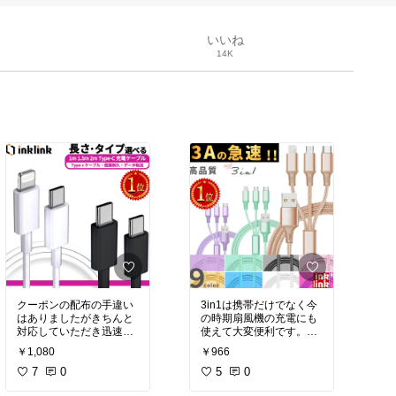
いいね
14K
クーポンの配布の手違い
3in1は携帯だけでなく今
はありましたがきちんと
の時期扇風機の充電にも
対応していただき迅速に
使えて大変便利です。作
とどきました。とてもお
りもしっかりしていて色
￥1,080
￥966
安く購入できよかったで
もかわいいので気に入り
す。
7
0
ました。
5
0