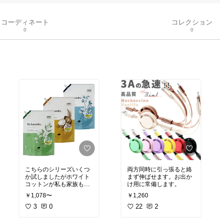
コーディネート
コレクション
0
0
両方同時に引っ張ると絡
こちらのシリーズいくつ
まず伸ばせます。お出か
か試しましたがホワイト
け用に常備します。
コットンが私も家族も1
番のお気に入りです♪肌に
￥1,260
￥1,078〜
も優しく香りも癒されて
22
2
おすすめです😊詰め替え
3
0
用お安く購入できてよか