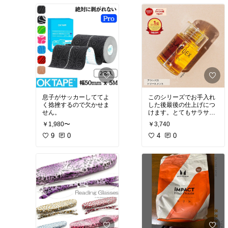
くなります😅甘いお菓子
購入しました😁おやつに
を食べるより体にもいい
はもちろんお料理にも使
のでおすすめです
えていいお品です。
息子がサッカーしててよ
このシリーズでお手入れ
く捻挫するので欠かせま
した後最後の仕上げにつ
せん。
けます。とてもサラサラ
でいい感じです。
￥1,980〜
￥3,740
9
0
4
0