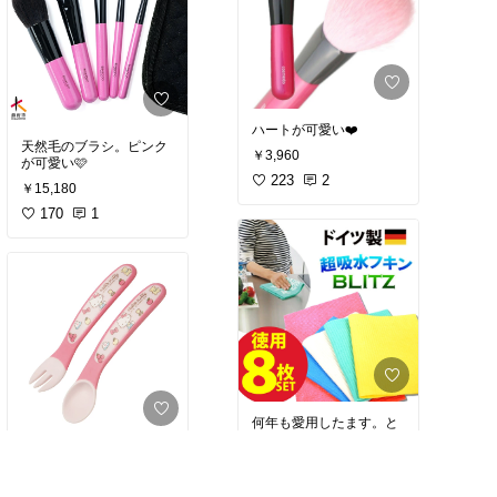
ハートが可愛い❤️
天然毛のブラシ。ピンク
￥3,960
が可愛い🩷
223
2
￥15,180
170
1
何年も愛用したます。と
てもお買い得
口を怪我した自分用に
￥3,800
￥828
70
0