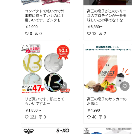
コンパクトで軽いので外
高三の息子がこのシリー
出時に持っていくのに丁
ズのプロテインが一番美
度いいです。ピンクも鮮
味しいとの事でなくなる
やかで可愛くよかったで
前にリピしてます。
￥2,990
￥6,880〜
す。
0
0
13
2
リピ買いです。肌にとて
高三の息子のサッカーの
もいいですよー
お供に
￥1,850〜
￥4,990
121
0
40
0