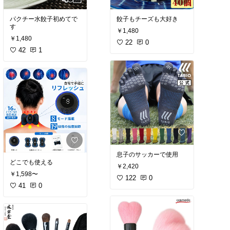
パクチー水餃子初めてで
餃子もチーズも大好き
す
￥1,480
￥1,480
22
0
42
1
息子のサッカーで使用
どこでも使える
￥2,420
￥1,598〜
122
0
41
0