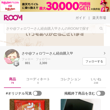
ガイド
楽天市場
|
さや@フォロワーさん経由購入💚
フォロー
フォロワー
フォローする
801
2,300
商品
コーディネート
コレクション
いいね
79
0
7
238
#オリジナル写真
掲載終了商品を含む