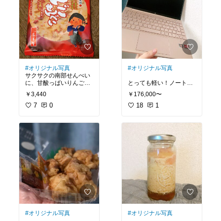
#オリジナル写真
#オリジナル写真
サクサクの南部せんべい
に、甘酸っぱいりんごチ
とっても軽い！ノートパ
ップがたっぷり！巖手屋
ソコンです。
￥3,440
￥176,000〜
さんの「りんごせんべ
い」は、一度食べたら止
7
0
コンパクトで持ち歩きや
18
1
まらない、クセになる美
すいですし、Type-Cで充
味しさです。
電できるのもポイント高
いですね。
封を開けた瞬間、りんご
の甘い香りがふわっと広
ピンク色は限定だったた
がります。パリッとした
め売り切れてしまいまし
せんべいの食感と、甘酸
たが、ナチュラルシルバ
っぱいりんごチップの組
ーもスカイブルーも良く
み合わせが絶妙！りんご
て迷いました。
の自然な甘さと酸味が、
口の中に広がって、幸せ
な気分になります。
#ノートパソコン
#テレワ
ーク
素朴で優しい味わいは、
#オリジナル写真
#オリジナル写真
お子様からご年配の方ま