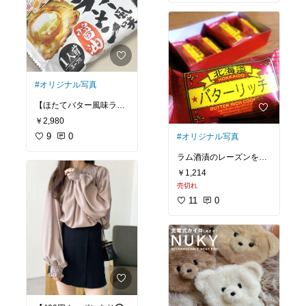
が、あるとないとでは全
然違います。
思ったより良かったの
で、実家にも買おうか
な。
#オリジナル写真
#防寒
#寒さ対策
#買って
【ほたてバター風味ラー
よかったもの
#便利グッ
メン】
ズ
￥2,980
ほたてとバターの組み合
9
0
#オリジナル写真
わせは、美味しいに決ま
ってます😋
ラム酒漬のレーズンをク
ペロリと食べちゃいまし
リームに混ぜ、クッキー
￥1,214
た。
でサンドしているお菓子
売切れ
です。
北海道産小麦使用の生麺
11
0
をじっくり２日間熟成乾
クリームとクッキーの絶
燥していて、本来の風味
妙なバランスが楽しめま
と強いコシを味わえるラ
す。
ーメンです。
レーズンがいいアクセン
残ったスープにごはんを
トになっていますよ！
入れて雑炊風にすると、
最後までほたてバターを
堪能できますよ✨
#ティータイム
#おうちカ
フェ
#我が家のお取り寄