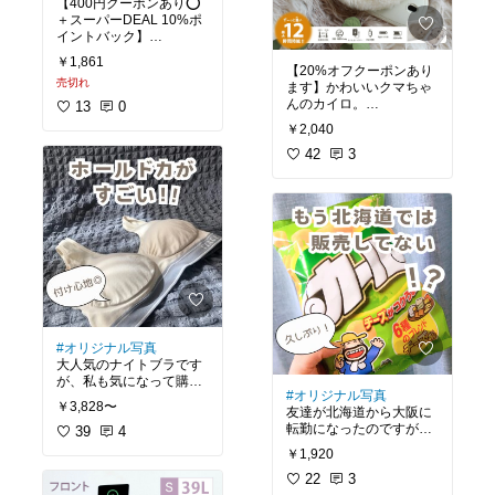
【400円クーポンあり⭕
#北海道
#ラーメン
#ほた
せ
#北海道
＋スーパーDEAL 10%ポ
てバター
#おうち時間充
イントバック】
実
#おうちごはん
#晩ご
飯の救世主
￥1,861
バルーンスリーブがかわ
【20%オフクーポンあり
売切れ
いいブラウスです。
ます】かわいいクマちゃ
んのカイロ。
13
0
首元のギャザーが華やか
￥2,040
さを演出していて、ゆっ
モコモコなので、癒し効
たりシルエットが体型カ
果も抜群👌
42
3
バーもしてくれます。
これから寒くなってくる
これからの季節に役立ち
から、準備しておきたい
そう😊
なぁ✨
#寒さ対策
#カイロ
#かわ
#高見え
#休日スタイル
いい
#クマちゃん
#オリジナル写真
大人気のナイトブラです
が、私も気になって購入
#オリジナル写真
しました。
￥3,828〜
友達が北海道から大阪に
締め付けが苦手でいつ
転勤になったのですが、
も、ゆっるゆるのものを
39
4
帰省のときにお土産を買
使用していましたが、垂
￥1,920
ってきてくれました。
れるのが気になってたん
それが「カール」です。
22
3
です。