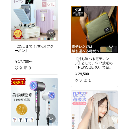
「えっ？なんでカー
思い切って、今回はこち
ル？」と思ったのです
らを購入。
が、もう北海道では販売
大きいサイズを選んだの
していないそうです。
ですが、最初はキツくて
しかも、北海道だけでは
驚きました。
なくて、大阪より西の方
でもそんなことは言って
でしか販売されていない
られないなと思い、着用
んだそう。
を続けることを決断しま
ここしばらく店頭で見て
す。
ないなと思ったら、そう
【25日まで！70%オフク
いうことだったんです
着用してからは慣れてな
ーポン】
ね。
いので、何日間かは肩が
痛くて、肩こりもすごか
【持ち運べる電子レン
キャリーケースは持って
2017年8月以降から発売
ったです。ただ、着け続
￥17,780〜
ジ】として、9/17放送の
ますが、ちょっと使い勝
されていないようなの
けると馴染んできたの
「NEWS ZERO」で紹介
手が悪いので、フロント
9
0
で、約8年ぶり（もっと
か、あまり気にならなく
されていました。
が開くタイプを探してい
前！？）に食べました。
なりました。肩こりも解
￥29,500
ました。
すごく懐かしいものを食
消！
なんと、5分で80℃にな
9
1
べた気分になって、美味
るんだそうです(´⊙ω⊙`)
このキャリーケース、な
しさも倍増でしたね。
着心地がいいので、これ
んと70%クーポンが使え
カールおじさんも元気そ
なら続けられそうです。
保温も加温もできるの
ちゃうんです😳
うでよかったです。
ホールド力がいいのも魅
で、レトルト食品を温め
力的ですね。
たり、缶コーヒーを温め
機能性も抜群だし、カラ
＃カール
#お菓子
#懐か
2着目も検討します(^o^)/
たりと、お出かけ先でも
ーもかわいいです❤️
しい
＃お土産
ほかほかの状態で楽しめ
#ナイトブラ
#楽してキレ
ます。
お得なときに、ゲットし
イ
#着心地重視
ておきたいですね！
しかも！保冷機能もある
ので、ビールやジュース