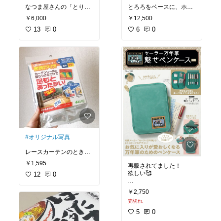
で、みんなに愛されるこ
なつま屋さんの「とり
とろろをベースに、ホタ
と間違いなし。巖手の大
天」。
テ醤油ジュレと、漁師厳
自然が育んだりんごの美
￥6,000
￥12,500
選のピンクサーモンが一
味しさを、ぜひ味わって
ふわふわで、食べた瞬間
13
0
つの瓶に詰まっていま
6
0
みてくださいね♪
に肉汁が溢れ出します。
す。
#巖手屋
#りんごせんべい
冷めても美味しいのもポ
熱々のごはんにかけて、
#南部せんべい
#お取り寄
イント高いです。
いただきまーす！
せスイーツ
#おやつ
#我
が家のお取り寄せ
#おう
まだ試してないですが、
ち時間充実
#ティータイ
サラダにかけて食べるの
ム
#手土産
#ギフト
#おうちごはん
#我が家の
も美味しそうです。
お取り寄せ
#晩ご飯の救
世主
#買ってよかった
#晩ご飯の救世主
#時短料
理
#常呂町
#ごはんのお
供
#オリジナル写真
レースカーテンのとき
の、窓側の冷気が気にな
￥1,595
再販されてました！
って購入しました。
欲しい🥰
12
0
価格もお手頃だし、カー
テンの内側にS字フック
￥2,750
#おすすめ本
で掛けるだけなのは楽で
売切れ
いいですね！
5
0
商品自体は薄いのです