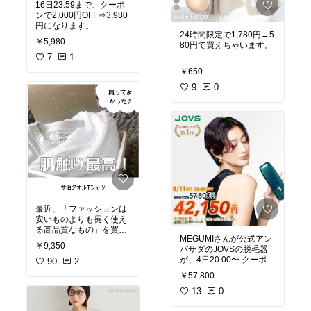
16日23:59まで、クーポ
などを冷やすこともでき
ンで2,000円OFF⇒3,980
ちゃうんです🍺
#キャリーケース
#スーツ
円になります。
ケース
#旅行
#高見え
#セ
24時間限定で1,780円→5
いざというときに役立つ
ール品
￥5,980
80円で買えちゃいます。
元値は11,180円みたいな
ので、災害のときにも役
ので、かなりお得です
7
1
立ちそうですね。
どのカラーも女性心をく
ね。
￥650
すぐりますが、私はモカ
グレーが気になっていま
9
0
風量がパワフルなのに静
#防災グッズ
#防災用品
#
す(^^)
音なのは、かなりのグッ
電子レンジバッグ
#保冷
ドポイント👌
バッグ
#便利グッズ
#い
私は、髪の毛の量が多く
いね返し
#フォロー返し
て、太くて、硬いので、
478gと軽量なので、持ち
乾かすのに時間がかかる
運びも楽ちんです😊
んですよね。
速乾タオルは、要チェッ
クです😊
#セール商品
#ドライヤー
#いいね返し
最近、「ファッションは
安いものよりも長く使え
#セール商品
#生活雑貨
#
る高品質なもの」を買う
いいね返し
MEGUMIさんが公式アン
と決めて、今回こちらを
￥9,350
バサダのJOVSの脱毛器
購入しました。正直なと
が、4日20:00〜 クーポン
ころ、高いTシャツを買
90
2
で 7,600円OFF＋エント
うのは初めてなので、か
￥57,800
リーでポイント30倍で
なり悩みましたね……💦
す。
13
0
届いたら、豪華な箱に入