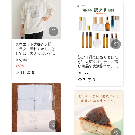
30,000円以下で買えるの
っていました。これは、
はお得すぎる！私はすで
プレゼントで渡せば喜ば
に違う脱毛器を買ってし
れること間違いなしで
まったのですが、こちら
す。
の購入も検討していま
す。
ただ気になっていたの
は、サイズです。アイス
#美容器具
#脱毛器
#MEG
ブルーのカラーが欲しか
UMI
#楽天スーパーセー
ったのですが、売り切れ
ル
でMサイズしかなくて、
スウエット大好き人間
「見た感じ大きそうだか
（ラクに着れるから）と
ら大丈夫かな？」と購入
しては、大人っぽいデザ
してみました。普段は大
訳アリ品ではありました
インは大好物♪生地も厚す
きめサイズが好きなの
￥5,390
が、大変クオリティの高
ぎず薄すぎずで、1年通
で、LかLLサイズを着て
売切れ
い商品で大満足です。
して活躍しそう！4日20
います。
また利用させていただき
時から30％クーポンが発
11
0
￥165
ます！
行されるからチェックし
届いたMサイズを着てみ
7
0
なきゃですね！
ると、ぴったりでした。
ただゆとりがなくて体に
フィットする感じだった
ので、やっぱり大きいサ
イズにした方がよかった
なと思いました。あと、
首回りがあまり伸びない
ので、頭が大きい私に
は、脱いだり着たりが少
し不便でしたね……。
口コミで「使い古してい