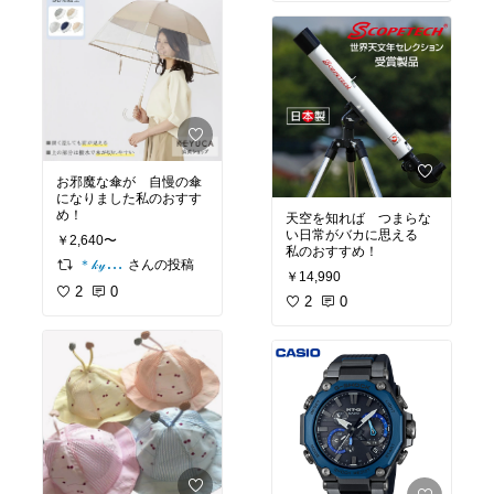
お邪魔な傘が 自慢の傘
になりました私のおすす
め！
天空を知れば つまらな
い日常がバカに思える
￥2,640〜
私のおすすめ！
さんの投稿
＊𝓀𝓎ℴ𝓃𝓀ℴ＊
￥14,990
2
0
2
0