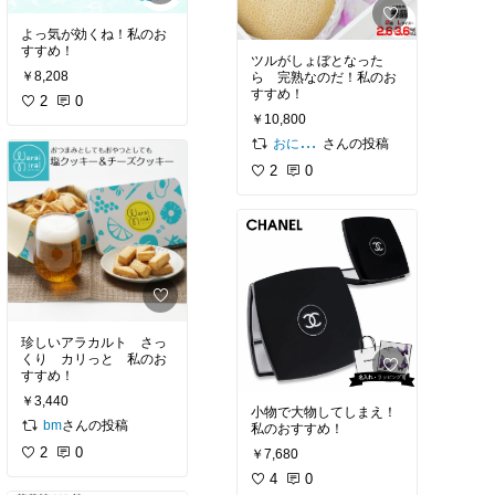
よっ気が効くね！私のお
すすめ！
ツルがしょぼとなった
￥8,208
ら 完熟なのだ！私のお
すすめ！
2
0
￥10,800
さんの投稿
おにぎり@ゆる無添加
2
0
珍しいアラカルト さっ
くり カリっと 私のお
すすめ！
￥3,440
小物で大物してしまえ！
さんの投稿
bm
私のおすすめ！
2
0
￥7,680
4
0