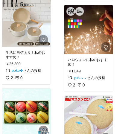
生活に自信あり！私のお
すすめ！
ハロウィンに私のおすす
￥25,300
め！
さんの投稿
poko🍀
￥1,049
2
0
さんの投稿
yuka*cm
2
0