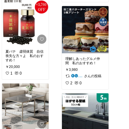
夏バテ 虚弱体質 自信
喪失な方々よ 私のおす
理解しあったグルメ仲
すめ！
間 私のおすすめ！
￥20,000
￥3,980
1
0
さんの投稿
🅚🅤🅡🅐🅢🅗🅘
2
0