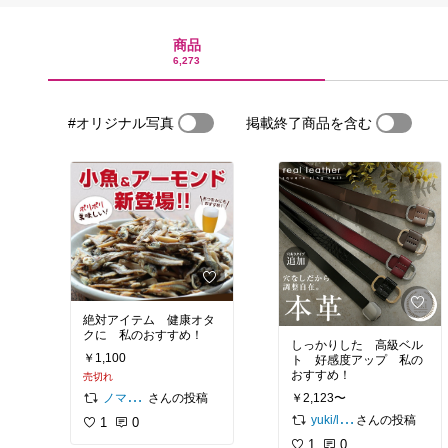
商品
6,273
#オリジナル写真
掲載終了商品を含む
絶対アイテム 健康オタ
クに 私のおすすめ！
しっかりした 高級ベル
￥1,100
ト 好感度アップ 私の
おすすめ！
売切れ
￥2,123〜
さんの投稿
ノマドライフ☆感謝☆
さんの投稿
yuki/letoile__life
1
0
1
0