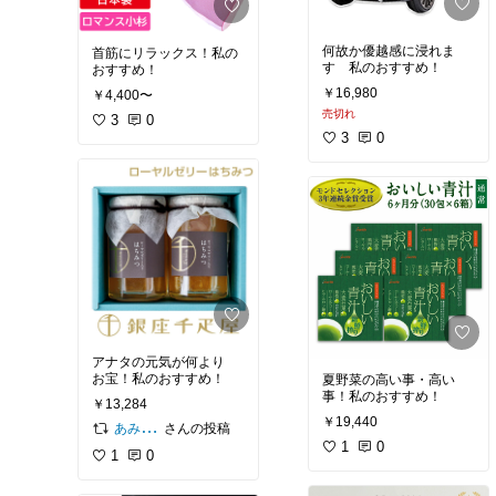
何故か優越感に浸れま
首筋にリラックス！私の
す 私のおすすめ！
おすすめ！
￥16,980
￥4,400〜
売切れ
3
0
3
0
アナタの元気が何より
お宝！私のおすすめ！
夏野菜の高い事・高い
事！私のおすすめ！
￥13,284
￥19,440
さんの投稿
あみらに🧡ﾐﾆﾏﾘｽﾄの必需品と愛用品
1
0
1
0