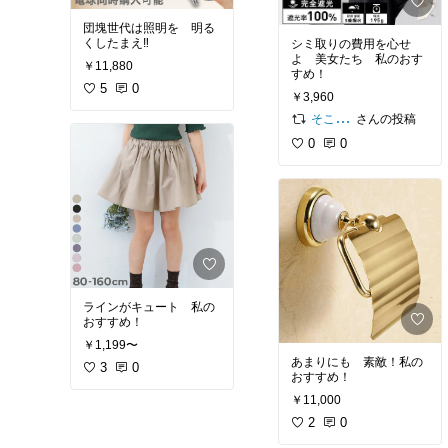
団塊世代は照明を 明る
くしたまえ‼
シミ取りの費用を心せ
よ 美女たち 私のおす
￥11,880
すめ！
5
0
￥3,960
さんの投稿
そこねさがし
0
0
ラインがキュート 私の
おすすめ！
￥1,199〜
あまりにも 素敵！私の
3
0
おすすめ！
￥11,000
2
0