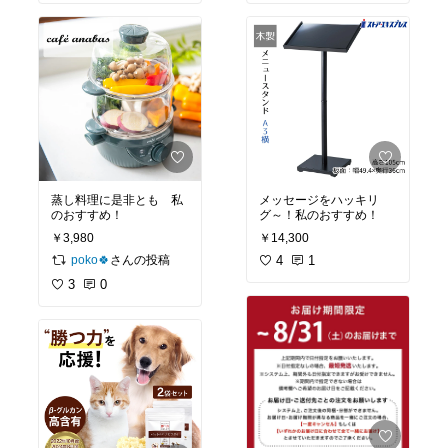
蒸し料理に是非とも 私
メッセージをハッキリ
のおすすめ！
グ～！私のおすすめ！
￥3,980
￥14,300
さんの投稿
4
1
poko🍀
3
0