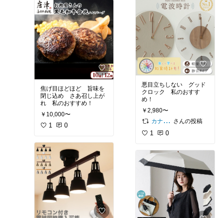
悪目立ちしない グッド
焦げ目ほどほど 旨味を
クロック 私のおすす
閉じ込め さあ召し上が
め！
れ 私のおすすめ！
￥2,980〜
￥10,000〜
さんの投稿
カナチ🌼いつもご覧くださり感謝ꕤ
1
0
1
0