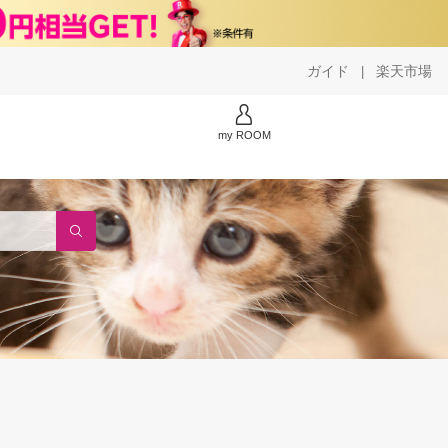
ガイド
楽天市場
|
my ROOM