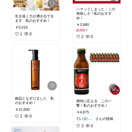
ハマってしまった・この
美味しさ！私のおすす
生き抜く力が湧き出でき
め！
ます 私のおすすめ！
￥3,980
￥5,016
販売終了
1
0
2
0
銘品となずけました 私
期待に応える この一
のおすすめ！
撃！私のおすすめ！
￥21,000
￥4,875
2
0
さんの投稿
(仮)ご購入感謝致します😊
3
0