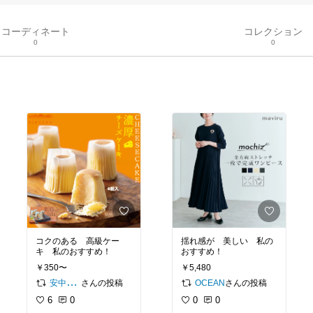
コーディネート
コレクション
0
0
コクのある 高級ケー
揺れ感が 美しい 私の
キ 私のおすすめ！
おすすめ！
￥350〜
￥5,480
さんの投稿
さんの投稿
安中亜美 - ami -
OCEAN
6
0
0
0