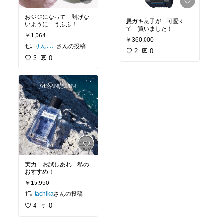
おジジになって 剥げな
悪ガキ息子が 可愛く
いように うふふ！
て 買いました！
￥1,064
￥360,000
さんの投稿
りんちゃん
2
0
3
0
実力 お試しあれ 私の
おすすめ！
￥15,950
さんの投稿
tachika
4
0