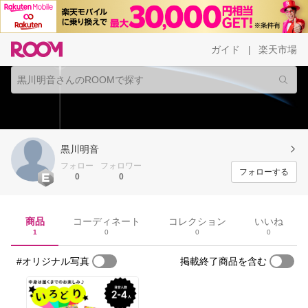
ガイド
楽天市場
|
黒川明音
フォロー
フォロワー
フォローする
0
0
商品
コーディネート
コレクション
いいね
1
0
0
0
#オリジナル写真
掲載終了商品を含む