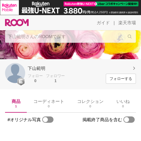
ガイド
楽天市場
|
下山範明
フォロー
フォロワー
フォローする
0
1
商品
コーディネート
コレクション
いいね
1
0
0
0
#オリジナル写真
掲載終了商品を含む