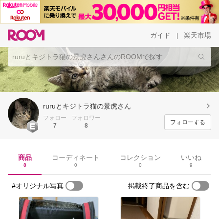
ガイド
楽天市場
|
ruruとキジトラ猫の景虎さん
フォロー
フォロワー
フォローする
7
8
商品
コーディネート
コレクション
いいね
8
0
0
9
#オリジナル写真
掲載終了商品を含む