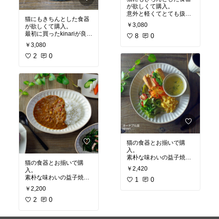
が欲しくて購入。
意外と軽くてとても扱い
猫にもきちんとした食器
やすい。
￥3,080
が欲しくて購入。
お椀のような形で深さが
最初に買ったkinariが良か
あるのでどうかと思った
8
0
ったので色違いで揃えて
が本猫も気に入って使っ
￥3,080
しまった。
てくれている。
意外と軽くてとても扱い
2
0
自分の食器とお揃いにで
やすい。
きて嬉しい！
お椀のような形で深さが
あるのでどうかと思った
が本猫も気に入って使っ
#オリジナル写真
#ペット
てくれている。
部
#猫部
#猫グッズ
#猫の
ご飯
#買ってよかった
#ペット部
#猫部
#猫グッ
ズ
#猫のご飯
#買ってよ
かった
猫の食器とお揃いで購
入。
素朴な味わいの益子焼。
猫の食器とお揃いで購
使いやすい大きさで和食
￥2,420
入。
洋食どちらでもOK。
素朴な味わいの益子焼。
1
0
使いやすい大きさで和食
かわいい！買いました！
￥2,200
洋食どちらでもOK。
私のおすすめ！
2
0
かわいい！買いました！
私のおすすめ！