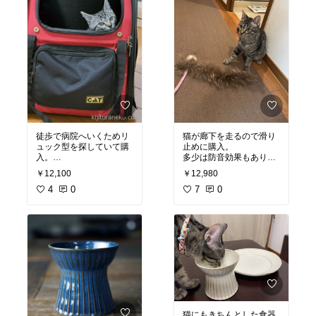
徒歩で病院へいくためリ
猫が廊下を走るので滑り
ュック型を探していて購
止めに購入。
入。
多少は防音効果もありそ
しっかりした作りで使い
う。
￥12,100
￥12,980
やすい。
長さを合わせて切るだけ
コミュニケーションポケ
4
0
なので、タイルタイプを
7
0
ットが秀逸！
敷き詰めるよりずっと
前抱きにして手を入れて
楽。
撫でてあげていると落ち
裸足で歩いても暖かくな
着く。
った。
#オリジナル写真
#ペット
#オリジナル写真
#ペット
部
#猫部
#猫グッズ
#買っ
部
#猫部
#猫グッズ
#猫の
てよかった
ご飯
#買ってよかった
猫にもきちんとした食器