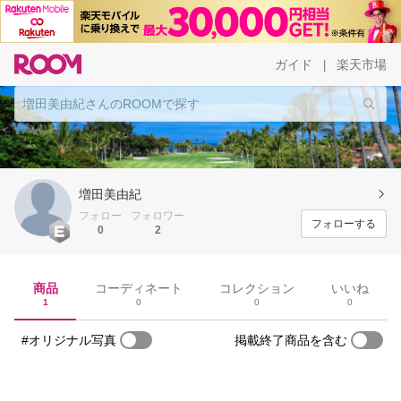
ガイド
楽天市場
|
増田美由紀
フォロー
フォロワー
フォローする
0
2
商品
コーディネート
コレクション
いいね
1
0
0
0
#オリジナル写真
掲載終了商品を含む