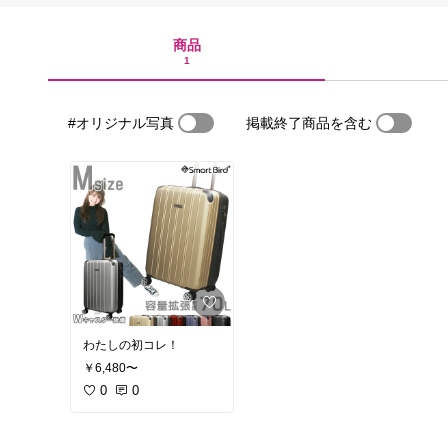
商品
1
#オリジナル写真
掲載終了商品を含む
わたしの初コレ！
￥6,480〜
0
0