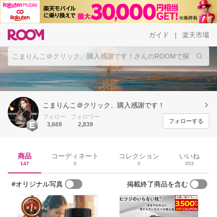
ガイド
楽天市場
|
こまりんこ＠クリック、購入感謝です！
フォロー
フォロワー
フォローする
3,669
2,839
商品
コーディネート
コレクション
いいね
147
0
0
353
#オリジナル写真
掲載終了商品を含む