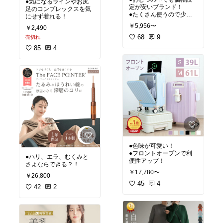
●気になるラインやお尻
定が安いブランド！
足のコンプレックスを気
●たくさん使うので少し
にせず着れる！
でも安いオムツを探して
￥5,956〜
￥2,490
いる方にはピッタリ！
68
9
売切れ
85
4
●色味が可愛い！
●フロントオープンで利
●ハリ、エラ、むくみと
便性アップ！
さよならできる？！
￥17,780〜
￥26,800
45
4
42
2