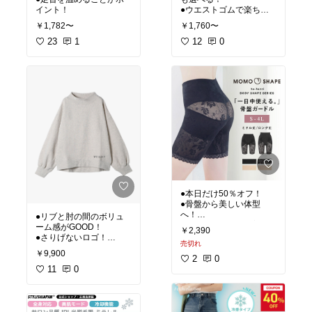
イント！
●ウエストゴムで楽ち
ん！
￥1,782〜
￥1,760〜
●裏起毛でこの時期重宝
23
1
すること間違いなし！
12
0
●本日だけ50％オフ！
●骨盤から美しい体型
へ！
●リブと肘の間のボリュ
●見えないところで美意
ーム感がGOOD！
￥2,390
識高めましょう♪
●さりげないロゴ！
売切れ
●スウェットだけど上品
￥9,900
に見える！
2
0
11
0