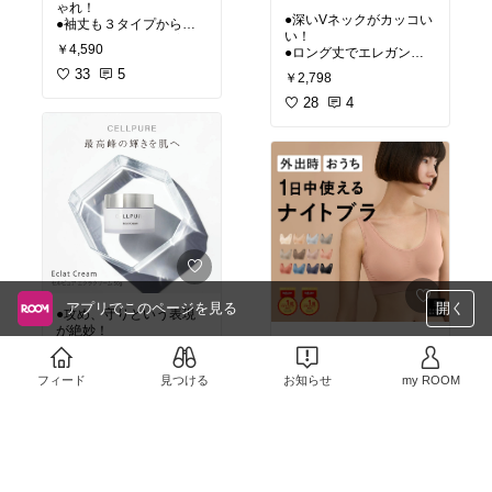
ゃれ！
●深いVネックがカッコい
●袖丈も３タイプから選
い！
べていろんな季節で着ら
￥4,590
●ロング丈でエレガント
れる！
な一面も表現できる万能
33
5
￥2,798
選手！
28
4
アプリでこのページを見る
開く
●攻め、守りという表現
が絶妙！
●ナイトブラなのに１日
●皮膚の専門家監修！
中使える！
￥11,000
フィード
見つける
お知らせ
my ROOM
￥2,990〜
75
6
95
3