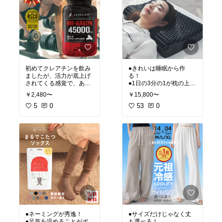
初めてクレアチンを飲み
●きれいは睡眠から作
ましたが、活力が底上げ
る！
されてくる感覚で、あと
●1日の3分の1が枕の上で
1歩頑張れるというのが
過ごすからこそ投資しよ
￥2,480〜
￥15,800〜
すごく体感できました！
う！
5
0
53
0
●ネーミングが秀逸！
●サイズだけじゃなく丈
●足首を温めることがポ
も選べる！