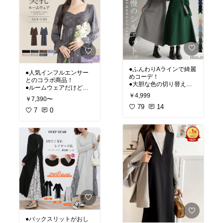
●ふんわりAラインで綺麗
●人気インフルエンサー
めコーデ！
とのコラボ商品！
●大胆な色の切り替えが
●ルームウェアだけど気
あって大胆なのに良い♬
分が上がる！
￥4,999
￥7,390〜
79
14
7
0
●バックスリットがおし