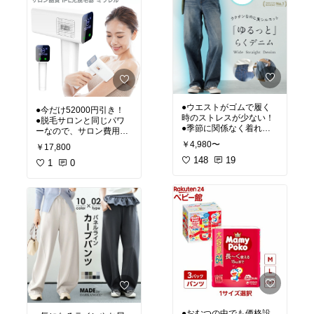
●ウエストがゴムで履く
●今だけ52000円引き！
時のストレスが少ない！
●脱毛サロンと同じパワ
●季節に関係なく着れて
ーなので、サロン費用を
この値段はコスパ高い！
ペイできる！
￥4,980〜
￥17,800
●美肌モード投資！
148
19
●いろんな部位に使用で
1
0
きる！
●おむつの中でも価格設