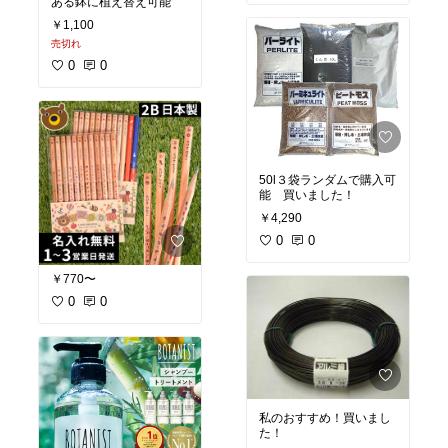
ある鉢に植え替え可能
￥1,100
売切れ
0
0
50l３袋ランダムで購入可
能 買いました！
￥4,290
0
0
￥770〜
0
0
私のおすすめ！買いまし
た！