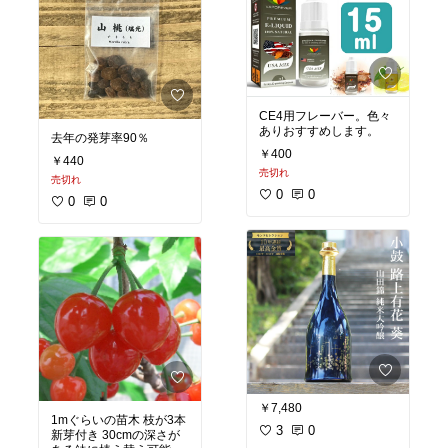
CE4用フレーバー。色々
ありおすすめします。
去年の発芽率90％
￥400
￥440
売切れ
売切れ
0
0
0
0
￥7,480
1mぐらいの苗木 枝が3本
3
0
新芽付き 30cmの深さが