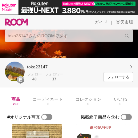
ガイド
楽天市場
|
toko23147
フォロー
フォロワー
フォローする
40
37
商品
コーディネート
コレクション
いいね
239
0
0
0
#オリジナル写真
掲載終了商品を含む