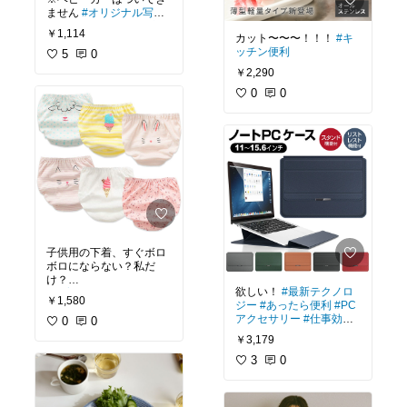
ません
#オリジナル写真
#大人も楽しめる
#出産祝
￥1,114
カット〜〜〜！！！
#キ
い
#誕生日プレゼント
#
ッチン便利
おうち時間充実
5
0
#クリス
マスプレゼント
￥2,290
0
0
子供用の下着、すぐボロ
ボロにならない？私だ
欲しい！
#最新テクノロ
#保育園準備
￥1,580
ジー
#あったら便利
#PC
アクセサリー
#仕事効率
0
0
化
#便利グッズ
￥3,179
3
0