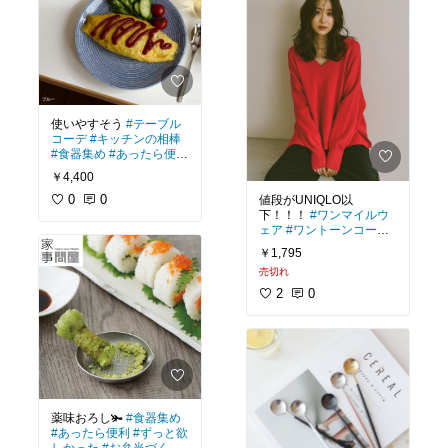
使いやすそう
#テーブル
コーデ
#キッチンの相棒
#食器集め
#あったら便利
#時短料理
￥4,400
0
0
値段がUNIQLO以
下！！！
#ワンマイルウ
ェア
#ワントーンコーデ
#2025秋
#高見え
#オケ
￥1,795
ージョン
売切れ
2
0
薬味おろし🫚
#食器集め
#あったら便利
#ずっと欲