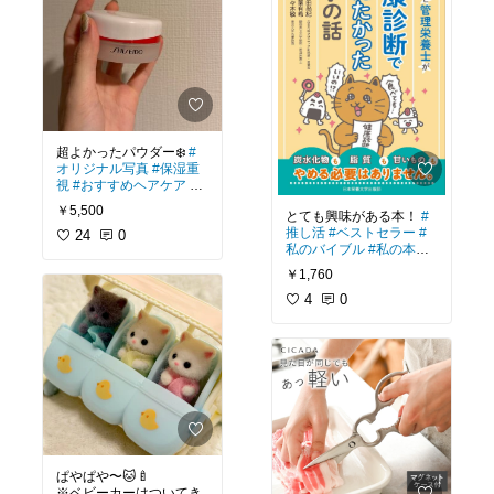
超よかったパウダー❄️
#
オリジナル写真
#保湿重
視
#おすすめヘアケア
#
乾燥対策
#旅行に便利
#
￥5,500
とても興味がある本！
#
おこもり美容
推し活
#ベストセラー
#
24
0
私のバイブル
#私の本棚
#おすすめコミック
￥1,760
4
0
ぱやぱや〜🐱🍼
※ベビーカーはついてき