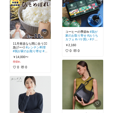
コーヒーの季節☕️
#我が
家のお取り寄せ
#おうち
カフェ
#パケ買い
#ティ
ータイム
#コーヒー好き
11月発送なら間に合う🏃‍♀️
￥2,160
急げー💨
#レンチン料理
0
0
#我が家のお取り寄せ
#お
うちごはん
#ごちそう
#
￥14,000〜
映えグルメ
売切れ
0
0