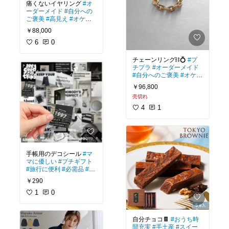
痛くないイヤリング
#オ
ーダーメイド
#自分への
ご褒美
#高見え
#オケー
ジョン
#プチプラ
￥88,000
6
0
チェーンリング⛓️💍
#プ
チプラ
#オーダーメイド
#自分へのご褒美
#オケー
ジョン
#高見え
￥96,800
売切れ
4
1
手帳用のデコシール
#マ
マに優しい
#プチギフト
#旅行に便利
#必需品
#お
掃除グッズ
￥290
1
0
自分チョコ🍫
#おうち時
間充実
#手土産
#スイー