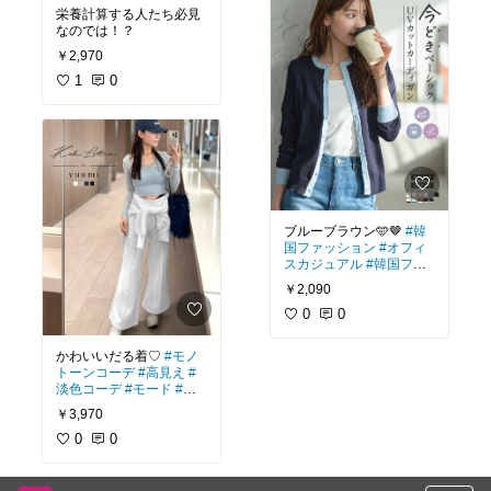
栄養計算する人たち必見
なのでは！？
￥2,970
1
0
ブルーブラウン🩵🤎
#韓
国ファッション
#オフィ
スカジュアル
#韓国ファ
ッション
#ワントーンコ
￥2,090
ーデ
#2025秋冬
0
0
かわいいだる着♡
#モノ
トーンコーデ
#高見え
#
淡色コーデ
#モード
#オ
ケージョン
￥3,970
0
0