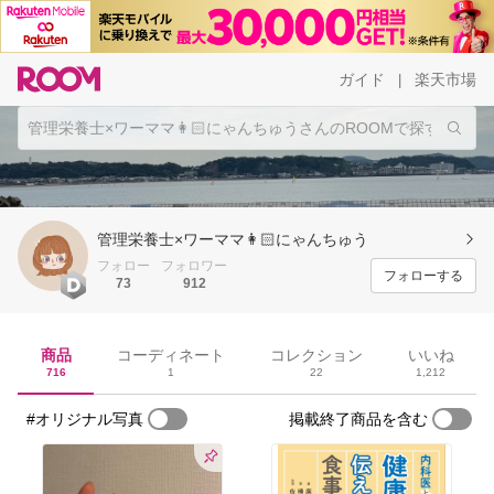
ガイド
楽天市場
|
管理栄養士×ワーママ👩🏻にゃんちゅう
フォロー
フォロワー
フォローする
73
912
商品
コーディネート
コレクション
いいね
716
1
22
1,212
#オリジナル写真
掲載終了商品を含む