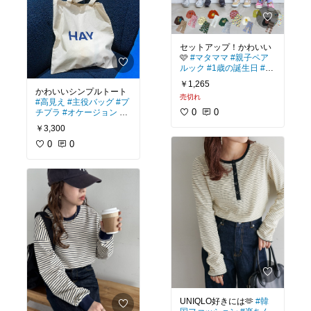
セットアップ！かわいい
🩷
#マタママ
#親子ペア
ルック
#1歳の誕生日
#出
産準備
#リンクコーデ
￥1,265
かわいいシンプルトート
売切れ
#高見え
#主役バッグ
#プ
0
0
チプラ
#オケージョン
#
紫外線対策
￥3,300
0
0
UNIQLO好きには🫶
#韓