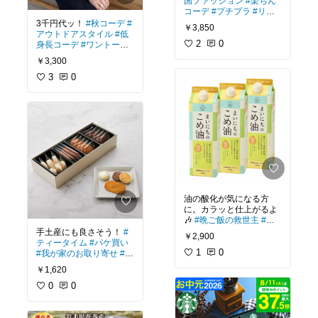
国ファッション
#楽ちん
コーデ
#プチプラ
#リン
クコーデ
#お出かけコー
3千円代ッ！
#秋コーデ
#
￥3,850
デ
アウトドアスタイル
#低
2
0
身長コーデ
#ワントーン
コーデ
#おうちスタイル
￥3,300
3
0
油の酸化が気になる方
に。カラッと仕上がるよ
🎶
#晩ご飯の救世主
#カ
フェプレート
#映えグル
手土産にも良さそう！
#
￥2,900
メ
#おうちごはん
#朝ご
ティータイム
#パケ買い
パン
1
0
#我が家のお取り寄せ
#ギ
フト
#自分へのご褒美
￥1,620
0
0