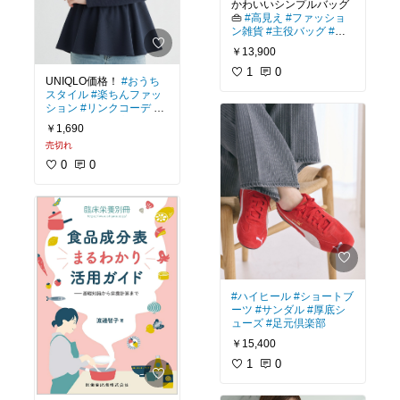
かわいいシンプルバッグ
👜
#高見え
#ファッショ
ン雑貨
#主役バッグ
#自
分へのご褒美
#オケージ
￥13,900
ョン
1
0
UNIQLO価格！
#おうち
スタイル
#楽ちんファッ
ション
#リンクコーデ
#
楽ちんコーデ
#高見え
￥1,690
売切れ
0
0
#ハイヒール
#ショートブ
ーツ
#サンダル
#厚底シ
ューズ
#足元倶楽部
￥15,400
1
0