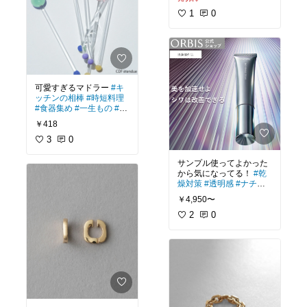
1
0
可愛すぎるマドラー
#キ
ッチンの相棒
#時短料理
#食器集め
#一生もの
#お
弁当づくり
￥418
3
0
サンプル使ってよかった
から気になってる！
#乾
燥対策
#透明感
#ナチュ
ラルコスメ
#ポーチの中
￥4,950〜
身
#保湿重視
2
0