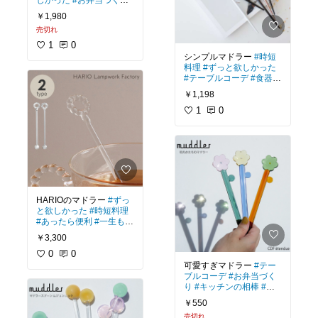
しかった
#お弁当づくり
#テーブルコーデ
￥1,980
売切れ
1
0
シンプルマドラー
#時短
料理
#ずっと欲しかった
#テーブルコーデ
#食器集
め
#一生もの
￥1,198
1
0
HARIOのマドラー
#ずっ
と欲しかった
#時短料理
#あったら便利
#一生もの
#食器集め
￥3,300
0
0
可愛すぎマドラー
#テー
ブルコーデ
#お弁当づく
り
#キッチンの相棒
#あ
ったら便利
#食器集め
￥550
売切れ