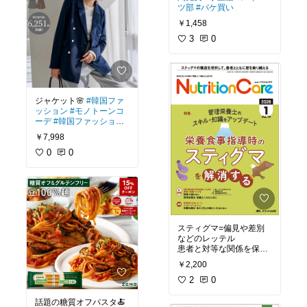
ツ部
#パケ買い
￥1,458
3
0
ジャケット🌸
#韓国ファ
ッション
#モノトーンコ
ーデ
#韓国ファッション
#プチプラ
#ワンマイルウ
￥7,998
ェア
0
0
スティグマ=偏見や差別
などのレッテル
患者と対等な関係を保つ
ために理解しておきた
￥2,200
い！
2
0
話題の糖質オフパスタ🍝