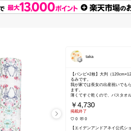
taka
【バンビ×2枚】大判（120cm×
るみです。
我が家では長女の出産祝いでも
ます。
薄くてすぐ乾くので、バスタオ
￥4,730
掲載終了
0
0
【エイデンアンドアネイ公式ショップ