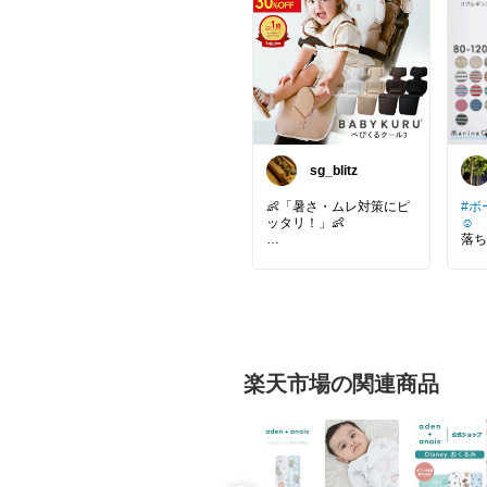
sg_blitz
👶「暑さ・ムレ対策にピ
#ボ
ッタリ！」👶
☺︎
落ち
シート全面から心地よい
フル
風を届けてお出かけを快
５分
適にしてくれるファン付
きシートです！✨
#も
ッス
肩ベルトを通す穴が開い
ており、サイベックスや
コンビ、アップリカ、エ
楽天市場の関連商品
アバギーなど幅広いブラ
#着
ンドのベビーカーやチャ
デ
イルドシートに装着でき
優し
ます。
インナ
80c
メインの首ベルトが固定
m 
できればしっかりと取り
リン