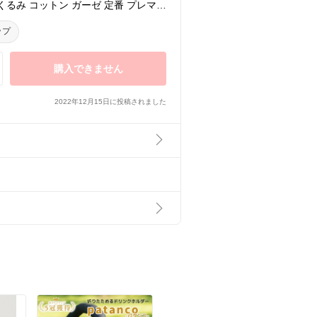
くるみ コットン ガーゼ 定番 プレママ
ッピング250円）disn152j バンビ
ップ
購入できません
2022年12月15日に投稿されました