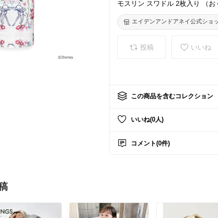
モスリン スワドル 2枚入り （お
出産準備 出産祝い 女の子 ギフト ラ
120×120cm
エイデンアンドアネイ公式ショ
投稿
いいね
この商品を含むコレクション
いいね(0人)
コメント(0件)
稿