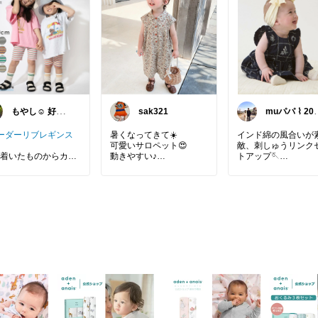
もやし☺︎ 好き
sak321
muパパ ⌇ 20
なものと、すっ
パパの子育て
きり暮らす
ーダーリブレギンス
暑くなってきて☀️
インド綿の風合いが
可愛いサロペット😍
敵、刺しゅうリンク
着いたものからカラ
動きやすい♪
トアップ🪡
なものまで🫶
丈で動きやすそう✨
控えめのカラーと定番の
きょうだい・親子で
シンプルデザインでゆっ
いにできるリンクシ
やし☺︎のマリンキャ
たりシルエット。
ズ、今回はインド綿
ル
大人可愛い花柄コットン
チーフ刺しゅうのナ
100％で、窮屈感なく、
ラル系🥹
快適な着心地です。
インド綿は通気性が
て、洗うほど柔らか
心地重視
#リンクコー
じむ心地よさ…！✨
#韓国子供服
#ママに
ゅうが手仕事のあた
い
気になった方は… ↘️
みを添えてくれて、
ー leggings 70cm
【楽天市場で詳細を見
かぶりにくいのが嬉
m 90cm 100cm 110c
る】へ🏃🏻‍♂️‍➡️
の◎
120cm 韓国子供服 マ
セットアップだから
キャッスル 韓国ベ
るだけでコーデが完