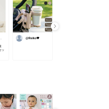
代
@Reiko💗
わらじ@家事パ
パ
素
【ひんやり甚平で✨夏祭
子ど
セッ
りを乗り切る😍】
「ひ
こっ
触るとひんやりする生地
お揃
だから、人混みの屋台エ
自分
リー
リアでも子どもがグズり
る👏
×モ
にくかった😍
少し
チュ
そのままパジャマにもな
🥹✨
るので、お祭りが終わっ
よく
ても夏の終わりまで着倒
#補
くな
せます✨
イレ
刺し
トレ
たか
詳しくは『楽天市場で詳
#2
他と
#キ
しい
#家事パパ
の自
#甚平
#育
着せ
#夏祭り
グッ
成す
#花火大会
ッズ