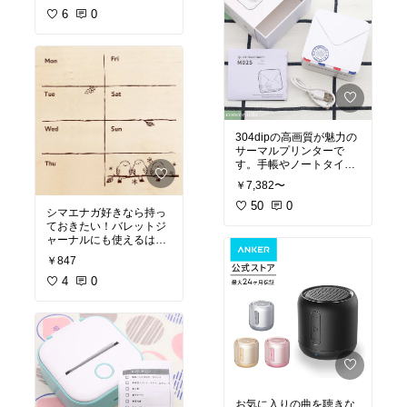
6
0
304dipの高画質が魅力の
サーマルプリンターで
す。手帳やノートタイム
も充実すること間違いな
￥7,382〜
し！
#オリジナル写真
50
0
シマエナガ好きなら持っ
ておきたい！バレットジ
ャーナルにも使えるはん
こです。
￥847
4
0
お気に入りの曲を聴きな