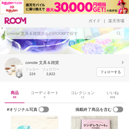
ガイド
楽天市場
|
conote 文具＆雑貨
フォロー
フォロワー
フォローする
224
2,622
商品
コーディネート
コレクション
いいね
89
0
12
608
#オリジナル写真
掲載終了商品を含む