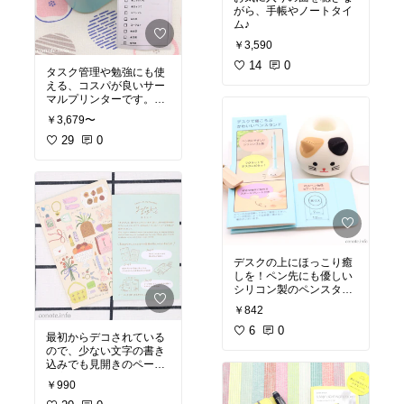
がら、手帳やノートタイ
ム♪
￥3,590
14
0
タスク管理や勉強にも使
える、コスパが良いサー
マルプリンターです。手
帳やノートタイムも充実
￥3,679〜
すること間違いなし！
#
オリジナル写真
29
0
デスクの上にほっこり癒
しを！ペン先にも優しい
シリコン製のペンスタン
ドです。
#オリジナル写
￥842
真
6
0
最初からデコされている
ので、少ない文字の書き
込みでも見開きのページ
が完成！ゆるく楽しくノ
￥990
ートを続けたい人におす