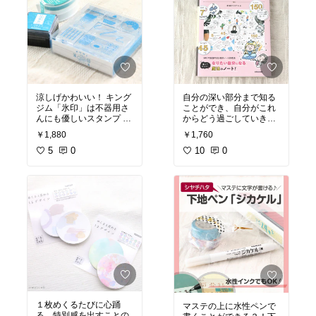
涼しげかわいい！ キング
自分の深い部分まで知る
ジム「氷印」は不器用さ
ことができ、自分がこれ
んにも優しいスタンプ
#
からどう過ごしていきた
オリジナル写真
いかを考えるいい機会に
￥1,880
￥1,760
なります♪
#オリジナル写
5
0
真
10
0
１枚めくるたびに心踊
マステの上に水性ペンで
る。特別感を出すことの