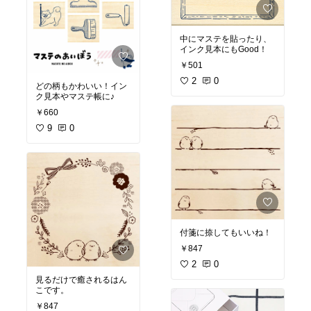
中にマステを貼ったり、
インク見本にもGood！
￥501
2
0
どの柄もかわいい！イン
ク見本やマステ帳に♪
￥660
9
0
付箋に捺してもいいね！
￥847
2
0
見るだけで癒されるはん
こです。
￥847