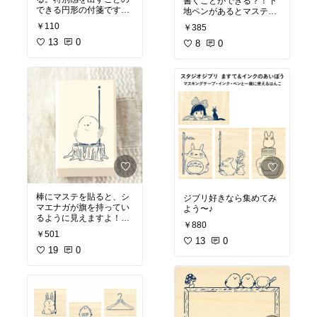
書くことができる？！下
できる円形の付箋です。
地ペンがあるとマステの
#オリジナル写真
可能性が広がります♪
#オ
￥110
￥385
リジナル写真
13
0
8
0
棒にマステを貼ると、シ
ジブリ好きなら集めてみ
マエナガが旗を持ってい
よう〜♪
るように見えますよ！
#
￥880
オリジナル写真
￥501
13
0
19
0