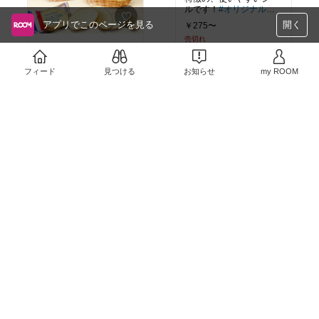
ルです！
#オリジナル写
真
アプリでこのページを見る
開く
￥275〜
売切れ
定番の美味しさ！バスケ
159
2
ット風バッグは、再利用
できそうです♪
フィード
見つける
お知らせ
my ROOM
￥394
14
0
リビングやキッチンの整
理収納に！プレゼントに
も！おしゃれなラベルが
簡単に作れるクラフト紙
￥961
のカートリッジです。
#
クールな印象のマットラ
オリジナル写真
49
0
ベル黒。高級感を出した
いプレゼントや、生活感
を隠したいゴミのラベル
￥1,140
などに活用できます！
#
オリジナル写真
128
2