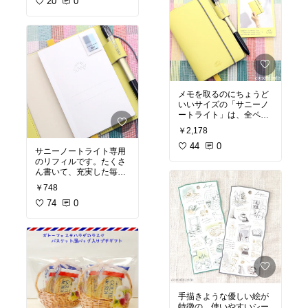
すめです！
20
0
メモを取るのにちょうど
いいサイズの「サニーノ
ートライト」は、全ペー
ジ番号入り＆インデック
￥2,178
ス付き。薄くて丈夫な紙
質はもちろん、上品なカ
44
0
サニーノートライト専用
ラーとデザインは、メモ
のリフィルです。たくさ
帳の域を超える使い心地
ん書いて、充実した毎日
です！
#オリジナル写真
を！
#オリジナル写真
￥748
74
0
手描きような優しい絵が
特徴の、使いやすいシー