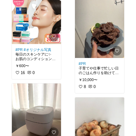
す！
れ！✨
塩加減がやさしめで、レ
狙ったところにサッと塗
モンバターソテーなどの
りやすい極細筆だから、
アレンジにも使い勝手バ
お風呂上がりでもパパッ
ツグン！✨
と完了！✨
たっぷり大容量で届くの
低刺激設計で国内製造だ
で、
から、使い続けやす
小分けして冷凍庫にスト
い…！
ックしておけば、
毎日長く使うものだから
食べるだけ解凍して焼く
こそ
だけ！
自信を持っておすすめし
#PR
#オリジナル写真
毎日のごはんやお弁当の
たい実力派アイテムアイ
毎日のスキンケアに✨
おかずに困ったときの救
テムです✨
お肌のコンディションを
世主になります！
7/11 01:59まで使える1
整えてくれるシートマス
#PR
忙しい朝も冷凍のままグ
￥600〜
0％OFFクーポンが出てい
ク✨
子育てや仕事で忙しい日
リルで焼くだけでメイン
るので
たっぷり30枚入りなの
16
0
のごはん作りを助けてく
が完成するので
ぜひInstagramストーリー
で、
れる
本当に助かります！
からチェックしてみてく
￥10,000〜
1ヶ月間デイリーケアと
ふるさと納税✨
今年のふるさと納税にも
ださいね🥰
して使えるのが嬉しい🥰
8
0
ぜひ！！
🌟
味付け不要でラクラク
肌負担を抑えたテンセル
人気の塩だれで味付け済
#ふるさと納税
#オリジナ
シートを採用していて
み。解凍して焼くだけな
ル写真
#
お肌の悩みに合わせて選
ので
べるラインナップ！
忙しい日のメインおかず
ハリ感重視 ── PDRN
にもぴったり♪
（ゴールド)
肌荒れケア ── アゼライ
解凍しやすい
ン（オレンジ）
前日の夜や朝に冷蔵庫へ
ツヤ感重視 ── グルタチ
移しておけば