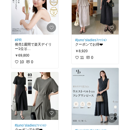
#PR
#juno’sladiesﾌｧｯｼｮﾝ
発売1週間で楽天デイリ
クーポンでお得❤️
ー1位🥇
￥8,920
保冷剤やジェルが不要！
￥69,800
忙しい育児や家事の合間
11
0
でも使いやすい光美容器
10
0
✨
特許取得の冷感技術で痛
みレス！
自動パワー調整できるの
が初心者でも安心で嬉し
い◎
VIOや旦那さんのヒゲに
も使えて家族シェアOK
（8歳未満不可）
サロンに通う時間も予約
のストレスもなく、
おうち完結でコスパもタ
イパも最強…！😳✨
⏰お得な期間中にチェッ
#juno’sladiesﾌｧｯｼｮﾝ
クがおすすめ५✍🏻
クーポンでお得❤️