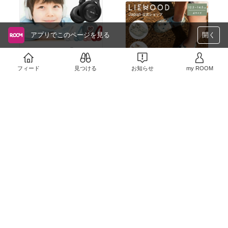
アプリでこのページを見る
開く
クーポンでお得🉐
￥2,780〜
フィード
見つける
お知らせ
my ROOM
6
0
#juno’sﾊﾞｸﾞｶｶｸ
62％off
￥5,720
7
1
#juno’sﾊﾞｸﾞｶｶｸ
67％off
￥1,650
6
0