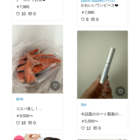
#juno’sladiesﾌｧｯｼｮﾝ
いまならなんと！40％of
かわいいワンピース❤️
f！
￥7,980
2026/07/20 23:59までの
￥7,990
10
0
限定クーポンは
8
0
Instagramのハイライトか
らGETしてね𓂃𓈒𓏸
#PR
#pr
コスパ良し！
ふるさと納税の鮭の切身
今話題のロート製薬のま
￥9,500〜
✨
つ毛美容液✨
￥5,500〜
訳ありとは思えないクオ
18
0
ロート製薬独自のうるお
リティで、
い成分配合！
12
0
身が厚くて焼くと脂があ
ハリ・コシのあるまつ毛
ふれて最高に美味しいで
を目指したい方にはこ