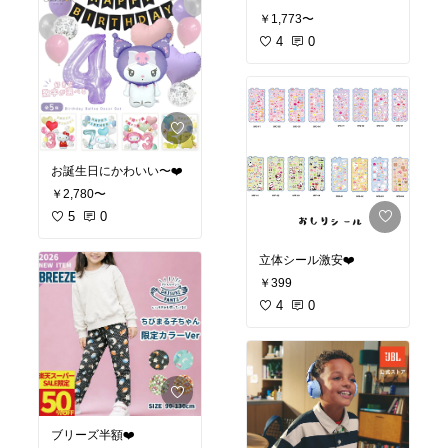
あのKISO」のフェイスマ
900円でGETできちゃう
オリジナル写真
￥1,773〜
スクが
大チャンスですっ💸
6月11日1:59まで限定で
4
0
新しくなったミルクタイ
めちゃくちゃお得になっ
プのクレンジングも入っ
てるよ！
ているから
なんと20枚セットが1,59
お肌を優しくまろやかに
0円で、しかも送料無料
洗い上げながらトータル
🙌✨
ケアできるのが最高すぎ
ベスコス第1位受賞で私
ますっ👏✨
もリピしてます！
残り時間があと少しなの
個包装だから旅行にも持
で、
お誕生日にかわいい〜❤️
っていきやすくて便利。
ぜひチェックしてみて
期間限定のセールだから
ね〜っ🏃‍♀️💨
￥2,780〜
早めにチェックしてみて
5
0
ね！
立体シール激安❤️
￥399
4
0
ブリーズ半額❤️