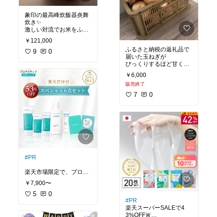
オン（ピンク）
夕方にはちょうど食べご
乾燥対策 ── ヒアルロン
ろに！
（グリーン）
象印の最高峰炊飯器炎舞
年齢肌ケア ── NMN（ブ
炊き✨
小分けパックで使いやす
ルー）
激しい対流でお米をふっ
い
今なら最大28％OFFなの
くら炊き上げてくれて、
400gずつの小分けなの
￥121,000
でお得なうちにぜひチェ
🍚
で、
ふるさと納税の返礼品で
ックしてみとください！
お米がモチモチに炊き上
9
0
必要な分だけ使えて冷凍
届いた玉ねぎが
✨
がります！
庫もスッキリ！
びっくりするほど甘くて
お手入れするパーツが内
ストック食材としても便
美味しすぎました…！😭
ぶたと内釜のたった2点
利です👏✨
￥6,000
❤️
だけなので
販売終了
火を通すとトロットロに
毎日でもラクに清潔を保
おうちにある野菜と一緒
なって、甘みが引き立ち
7
0
に炒めれば
ます！
#オリジナル写真
ボリュームもアップ！
辛みが少ないから、薄く
赤身とカルビの食べ比べ
スライスしてサラダに
ができるので、
も！🙆‍♀️
牛タン丼にしたり、お酒
子どもたちもペロリと食
のおつまみにも✨
べてくれました👦🏻👧🏻
子供も食べやすかったみ
毎日のご飯作りに欠かせ
たいで完食してくれまし
ないお野菜だからこそ、
た！
#PR
美味しくて質の良いもの
がストックしてあると
#オリジナル写真
楽天市場限定で、プロア
本当に助かりますよね🥰
クティブの豪華なセット
✨🙌
￥7,900〜
がお得になってます！
我が家の大満足＆リピ決
6月11日1:59までの期間
5
0
定の返礼品です。
#PR
限定なんと53%OFFにな
ぜひチェックしてみてく
楽天スーパーSALEで4
っていて、
ださい〜！👇✨
3%OFF🚨
17,000円相当の内容が7,