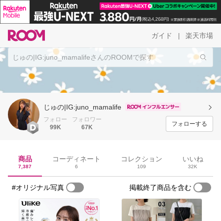
ガイド
楽天市場
|
じゅの|IG:juno_mamalife
フォロー
フォロワー
フォローする
99K
67K
商品
コーディネート
コレクション
いいね
7,387
6
109
32K
#オリジナル写真
掲載終了商品を含む