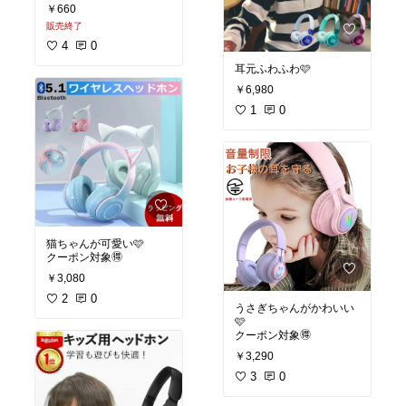
￥660
販売終了
4
0
耳元ふわふわ🩷
￥6,980
1
0
猫ちゃんが可愛い🩷
クーポン対象🉐
￥3,080
2
0
うさぎちゃんがかわいい
🩷
クーポン対象🉐
￥3,290
3
0