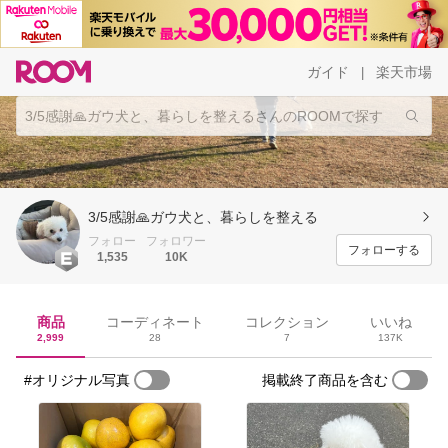
ガイド
楽天市場
|
3/5感謝🙏ガウ犬と、暮らしを整える
フォロー
フォロワー
フォローする
1,535
10K
商品
コーディネート
コレクション
いいね
2,999
28
7
137K
#オリジナル写真
掲載終了商品を含む