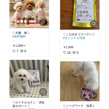
あるから安心✨
#小型犬
#犬用ベッド
#ペット部
#犬部
#ラディ
#ペットベッド
カ
#リード
#ショルダー
#
#ドライブベッド
ショルダーリード
#ドライブベッドキャリ
ー
#犬用キャリーバッグ
#ドライブ用品
#犬用防災
#送料無料
#オリジナル写真
#洗えるペットベッド
#撥水
◾️ハート柄がかわいい🩷フ
◾️かなり細かいサラサラの
￥1,280〜
#防汚
￥1,000
リルネックなんて、今の
パウダーで、コーヒーに
#コーデュラ
🐶ちゃんはおしゃれです
7
0
もサッと溶けて、味の変
14
0
#CORDURA
ね〜😍
化もないです✨
#7kg
#ペット部
#犬部
#ペット部
#ペット
◾️髪、肌のために続けたい
#犬部
の健康維持
#犬
#春服
#春
です！
#買ってよかった
#長袖
#犬用品
#セルフケア
#プロテイン
#ペット用品
#ダイエット
#ストレス解
#ドライブグッズ
消
#コラーゲン
#コラーゲ
#ラディカ
ンペプチド
#
◇ロイヤルカナン 消化
◇ノーズワーク 知育ト