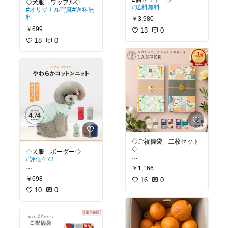
#送料無料
#オリジナル写真
#送料無
料
￥3,980
◾️無印の衣装ケース、無駄
￥699
な凹凸がなくてスッキリ
13
0
くすみカラーが可愛い🩷
で好きなんですよね✨
18
0
ノースリーブ＆ワッフル
#収納
#クローゼット収納
生地で、これからの時期
#クローゼット
#衣装ケー
にピッタリ✨
ス
#無印
#無印良品
#収納
ケース
我が犬は、2.8キロでMサ
イズでぴったりでした😊
#ペット部
#犬部
#服
#春
服
#くすみカラー
#ワッフ
ル
#トイプー
#
◇ご祝儀袋 二枚セット
◇
#評価4.73
親族に渡す為にご祝儀袋
￥1,166
探してるんだけど、可愛
◾️春が近づいてきたので、
￥698
いのたくさんで悩む😍
16
0
ボーダーを着せたくなり
ますね〜✨色んなカラー
10
0
#プチギフト
#新生活
#祝
があって可愛い😍
儀袋
#ご祝儀袋
#おしゃれ
#可愛い
#お祝い
#犬部
#ペット部
#ボーダ
ー
#犬
#服
#春服
#プチプラ