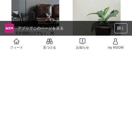
が、けっこうパツパツで
した！
#犬部
#ペット部
#ペット
の健康維持
#ボア
#冬服
◾️前開きボタンで着せやす
く、背面Dリング付きで
リード装着も簡単🐕うち
アプリでこのページを見る
開く
のビションは興奮度高め
天井照明だけでなく、間
なので、ハーネスは別に
接照明を利用すると、空
つけてます。
間が一気にセンスアップ
しますよね✨ご購入者様
フィード
見つける
お知らせ
my ROOM
◾️ベージュ／グリーンの2
￥7,999〜
のご自宅が、今以上に居
色展開でナチュラル可愛
売切れ
心地の良い豊かな空間に
い💚🤎
#オリジナル写真
なりますように✨ありが
45
0
とうございました🥰
#犬服
￥1,320
#犬用ベスト
◾️艶やかな光沢が魅力的な
#防寒対策
陶器の植木鉢✨
65
0
#冬のお散歩
▪️どのカラーを選んでも、
◇角度の調節ができるス
#小型犬
グリーンとの相性が良さ
#中型犬
そうです☺️
#送料無料
#ペット用品
▪️底皿付きなのも◎
■350度、角度調節が可能
#あったかグッズ
で便利ですね✨モノトー
#ボア
#パステルカラー
#ブラッ
ンカラーは、他のインテ
#裏起毛
ク
#カラフル
#植木鉢
#鉢
リアとの相性も良いです
#キルティング
カバー
#観葉植物
#ポット
よね😊
#犬
#インテリア
#ガーデン
#
■本体のみの価格です
#おしゃれ
ガーデン雑貨
#かわいい
#
が、プラス料金を払え
#可愛い
ガーデニング
#お花のあ
ば、お好みの電球がつい
る暮らし
#鉢
#グリーンの
#オリジナル写真
たり、調光機能をつけた