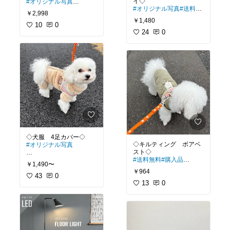
#オリジナル写真
#オリジナル写真
#送料無
◾️軟便が続いていたので、
￥2,998
料
獣医さんに勧められ食べ
￥1,480
ていました🐶うちのイッ
10
0
◾️早食いが止まらない我が
24
0
ヌには合っていたようで
イッヌに、難易度高めな
す。
ホシ購入してみました。
あまりかしこ犬ではない
◾️かかりつけ動物病院の手
ため、攻略できるか心配
続きも簡単でした。
でしたが、使用2日目で
スムーズに成功できてま
した✨
#ロイヤルカナン
#消化器サポート
◾️丸洗いできるのも、清潔
#犬
#ペット部
#ペットの
を保てて◎
健康維持
#ペットの健康維持
#ペッ
ト部
#犬部
#知育
#知育ト
イ
#知育おもちゃ
#ノーズ
◇キルティング ボアベ
#オリジナル写真
ワーク
#
#送料無料
#購入品
◾️後ろ足もカバーできる防
￥1,490〜
寒バッチリな冬服。寒さ
￥964
◾️冬のお出かけが楽しくな
に弱いわんちゃんにもピ
43
0
る、あったかキルティン
13
0
ッタリです✨
グ風ベスト🧥裏地はふわ
◾️ハーネス機能もありで、
ふわのボア素材で、寒い
リードも直接つけられま
日でもしっかり防寒◎
す。
◾️商品カラーはカーキ と
◾️2.5キロのビションフリ
ありますが、ベージュで
ーゼ、Mを購入しました
す🐶