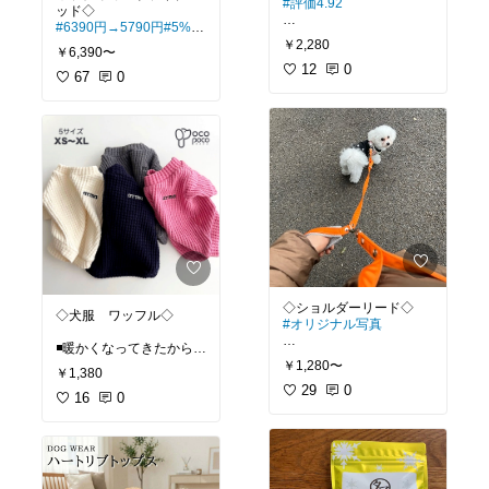
#評価4.92
#さっぱり甘い
#香りが良い
#6390円→5790円
#5%ク
◾️春が近づいてきたので、
#お取り寄せ
ーポンあり
￥2,280
￥6,390〜
ボーダーを着せたくなり
#ご褒美フルーツ
#オリジナル写真
ますね〜✨色んなカラー
12
0
#贈り物
67
0
があって可愛い😍
#ギフトにおすすめ
#伊予柑
◾️うちのワンコは興奮度が
#犬部
#ペット部
#ボーダ
高く何でも噛みちぎるタ
ー
#犬
#服
#春服
イプ😅
でも素材がコーデュラ
なので、今のところ破れ
る気配なし◎カラーはサ
ンド使ってます
◾️体重2.5キロで、Mサイ
ズをゆったり使ってます
◾️ドライブベッドとして
も、キャリーバッグとし
◇犬服 ワッフル◇
ても使える2WAY仕様
#オリジナル写真
◾️暖かくなってきたから、
◾️ふかふかでリラックスで
◾️ちょっとバッグから荷物
ワッフル生地なんていい
￥1,280〜
きるので、車酔いしやす
￥1,380
を取りたい時など、両手
ですね😊
い子にもおすすめ
が空くのですごく便利！
29
0
16
0
#犬部
#ペット部
#ペット
◾️丈夫さ重視の飼い主さん
◾️うちの🐶のように、散歩
の健康維持
#ワッフル
#犬
におすすめです✨
中に色々な物にびっくり
服
#可愛い
#春服
#春
#犬
#
して、予想外な動きをす
服
◾️愛犬とのドライブを安全
る場合など、うっかり手
で快適に🐶
を離してもショルダーが