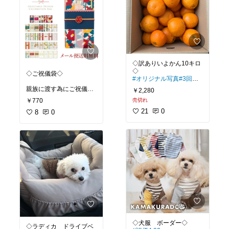
◇訳ありいよかん10キロ
◇ご祝儀袋◇
#オリジナル写真
#3回目
の購入
#豊作により200円
親族に渡す為にご祝儀袋
￥2,280
引き
#送料無料
探してるんだけど、可愛
￥770
売切れ
いのたくさんで悩む😍
◾️初回はみかんサイズの小
21
0
8
0
さめもありの、44個入っ
#プチギフト
#新生活
#祝
ていましたが。2回目は
儀袋
#ご祝儀袋
#おしゃれ
大きめ何36個入ってまし
#可愛い
#お祝い
た✨今回はどんな感じで
来るか楽しみです🍊
◾️みずみずしくて、すっご
く美味しいです✨
#フルーツ
#柑橘
#みかん
#果物好き
#ジューシー
◇ラディカ ドライブベ