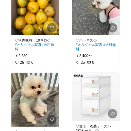
#オリジナル写真
#送料無
#オリジナル写真
#送料無
料
料
￥2,280
￥2,400〜
今シーズン初の河内晩柑
しっかりホールド力があ
が届きました✨
26
0
るのに、柔らかい素材だ
25
0
ずっしりと重みがあっ
から付け心地が良さそう
て、みずみずしくて美味
✨
しい✨
大小合わせて33個入って
ビションフリーゼ2.8キロ
ました😊
でMでちょうど良かった
です😆
#河内晩柑
#夏文旦
#宇和
ゴールド
#グレープフル
LEDライトのおまけも嬉
ーツ
#柑橘
#ごちそう
しい✨
#ペット部
#犬部
#ハーネ
ス
#犬
#リード
#ベージュ
◇無印 衣装ケース小