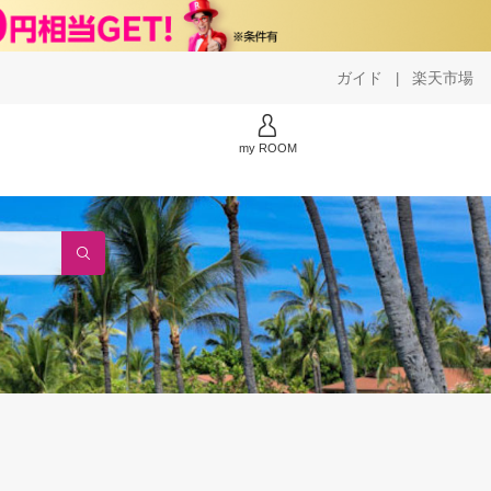
ガイド
楽天市場
|
my ROOM