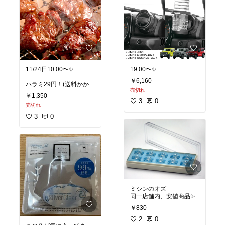
11/24日10:00〜✨
19:00〜✨
￥6,160
ハラミ29円！(送料かかり
売切れ
ます)
￥1,350
3
0
売切れ
3
0
ミシンのオズ
同一店舗内、安値商品✨
￥830
2
0