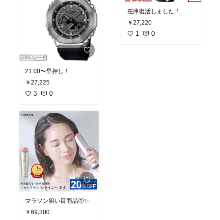
在庫復活しました！
￥27,220
1
0
21:00〜早押し！
￥27,225
3
0
マラソン狙い目商品①✨
￥69,300