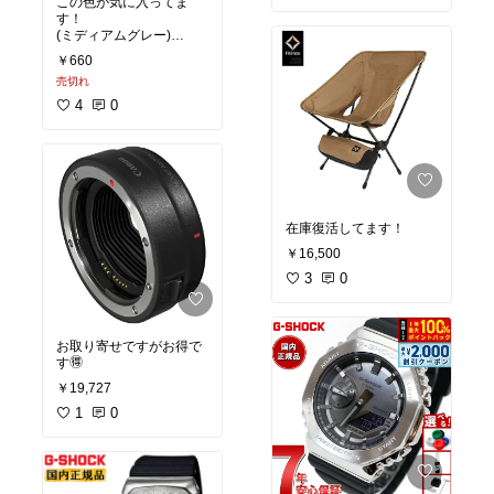
この色が気に入ってま
す！
(ミディアムグレー)
￥660
#オリジナル写真
売切れ
4
0
在庫復活してます！
￥16,500
3
0
お取り寄せですがお得で
す🉐
￥19,727
1
0