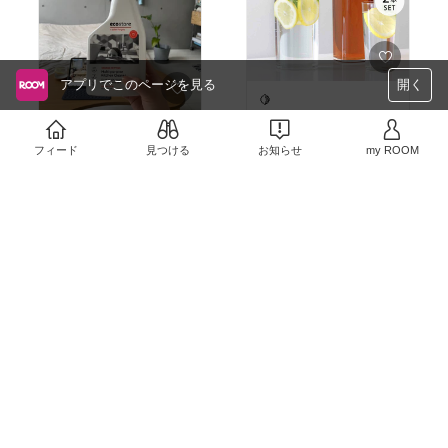
アプリでこのページを見る
開く
🍋
￥2,200〜
苦手なキッチンまわりの
6
0
掃除を少しでも気分上げ
フィード
見つける
お知らせ
my ROOM
るために…🍊🍃
#購入品
#オリジナル写真
￥880
8
0
いつも使ってるパロサン
#オリジナル写真
#パロサ
ント
#palosanto
￥1,100
🤎
17
0