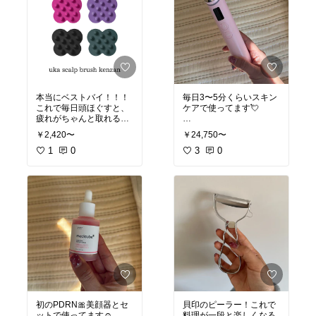
本当にベストバイ！！！
毎日3〜5分くらいスキン
これで毎日頭ほぐすと、
ケアで使ってます💘
疲れがちゃんと取れる
し、肩こりや眼精疲労に
#オリジナル写真
#保湿重
￥2,420〜
￥24,750〜
も効く☺︎シャンプーの時
視
#ベストコスメ
も使えるよ🫧
1
0
3
0
#おこもり美容
初のPDRN🎀美顔器とセ
貝印のピーラー！これで
ットで使ってます☺︎
料理が一段と楽しくなる