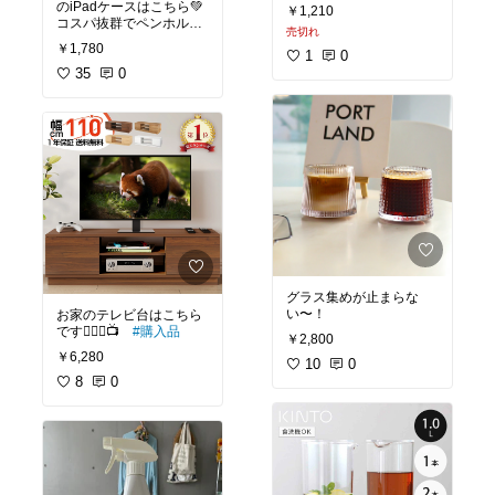
のiPadケースはこちら💚
￥1,210
コスパ抜群でペンホルダ
売切れ
ーが付いてるので持ち運
￥1,780
1
0
びも楽ちんです:)
#購入品
35
0
グラス集めが止まらな
い〜！
お家のテレビ台はこちら
です💁🏻‍♀️📺
#購入品
￥2,800
￥6,280
10
0
8
0