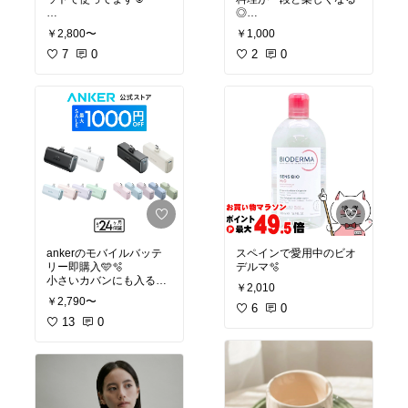
◎
#オリジナル写真
#お買い
今まで使っていた百均の
￥2,800〜
￥1,000
物メモ
#毛穴ケア
#時短
ものとは全然違う🥹！
#
美容
7
#おすすめヘアケア
0
オリジナル写真
2
0
ankerのモバイルバッテ
スペインで愛用中のビオ
リー即購入🩵🫧
デルマ🫧
小さいカバンにも入るよ
￥2,010
うなiPhoneのコンパクト
￥2,790〜
型ずっとほしかったから
6
0
嬉しい☺︎
13
0