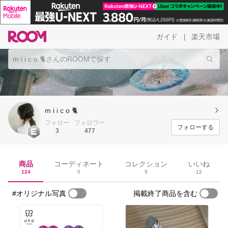
ガイド
楽天市場
|
m i i c o 🐈
フォロー
フォロワー
フォローする
3
477
商品
コーディネート
コレクション
いいね
124
0
5
12
#オリジナル写真
掲載終了商品を含む