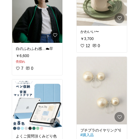
かわいい〜
￥3,700
12
0
白のふわふわ感…☁️🐰
￥6,600
売切れ
7
0
プチプラのイヤリング🫧
#購入品
よくご質問頂くみどり色