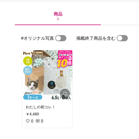
商品
1
#オリジナル写真
掲載終了商品を含む
わたしの初コレ！
￥4,480
0
0