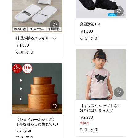
台風対策◉⁠‿⁠◉
￥1,080
料理が捗るスライサー♡
3
0
￥1,880
0
0
【キッズ×Tシャツ】ネコ
好きにはたまらん♡
￥2,970
【シェイカーボックス】
売切れ
丁寧な暮らしに憧れて◉⁠‿⁠◉
1
0
￥26,950