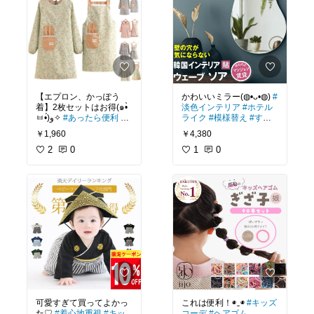
【エプロン、かっぽう
かわいいミラー(⁠◍⁠•⁠ᴗ⁠•⁠◍⁠)
#
着】2枚セットはお得(๑•̀
淡色インテリア
#ホテル
ㅂ•́)و✧
#あったら便利
#
ライク
#模様替え
#すっ
キッチンの相棒
#エプロ
きり収納
#リビング
￥1,960
￥4,380
ン
#かっぽう着
2
0
1
0
可愛すぎて買ってよかっ
これは便利！◉⁠‿⁠◉
#キッズ
た♡
#着心地重視
#キッ
コーデ
#ヘアゴム