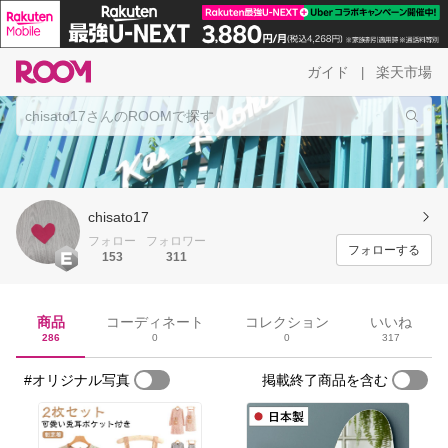
ガイド
楽天市場
|
chisato17
フォロー
フォロワー
フォローする
153
311
商品
コーディネート
コレクション
いいね
286
0
0
317
#オリジナル写真
掲載終了商品を含む