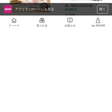
暑い季節の災害対策( ･ิ
アプリでこのページを見る
開く
ω･ิ)
#防災
￥2,980
メダカ×観葉植物で癒し
効果2倍(⁠人⁠ ⁠•͈⁠ᴗ⁠•͈⁠)
#ペット
3
0
部
＃メダカ
#水槽
フィード
見つける
お知らせ
my ROOM
￥4,380〜
5
0
汚れに強いソファが素敵
♡
#北欧
#カフェ風イン
テリア
￥45,998〜
トイレで三毛猫ちゃんが
待ってるよ♪トイレ行く〜
1
0
♡子どものハートわしづ
かみ（・∀・）
#おうち時
￥1,540
間充実
#便利グッズ
#新
生活
0
0