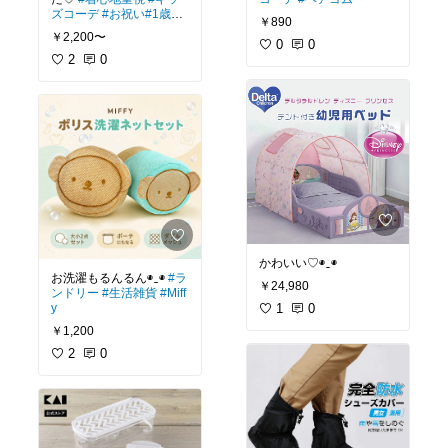
ズコーデ
#お祝い
#1歳
#
￥890
お食い初め
￥2,200〜
0
0
2
0
かわいい♡◉⁠‿⁠◉
お洗濯もるんるん◉⁠‿⁠◉
#ラ
￥24,980
ンドリー
#生活雑貨
#Miff
y
1
0
￥1,200
2
0