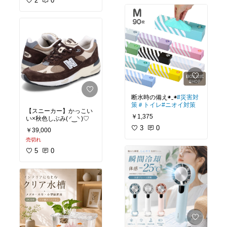
2
0
断水時の備え◉⁠‿⁠◉
#災害対
策＃トイレ
#ニオイ対策
【スニーカー】かっこい
￥1,375
い×秋色しぶみ(⁠ ⁠◜⁠‿⁠◝⁠ ⁠)⁠♡
3
0
￥39,000
売切れ
5
0