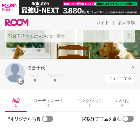
ガイド
楽天市場
|
石倉千代
フォロー
フォロワー
フォローする
0
0
商品
コーディネート
コレクション
いいね
1
0
0
0
#オリジナル写真
掲載終了商品を含む