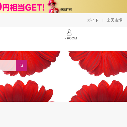
ガイド
楽天市場
|
my ROOM