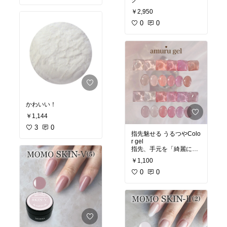
ク
活
￥2,950
0
0
かわいい！
￥1,144
3
0
指先魅せる うるつやColo
r gel
指先、手元を「綺麗に魅
せてくれる」カラージェ
￥1,100
ルです。
細部までこだわった色の
0
0
鮮やかさとクリア感。
amuru nail シアーカラ
ー スキンカラー
ジェルネイル ちゅるんネ
イル ワンホンネイル