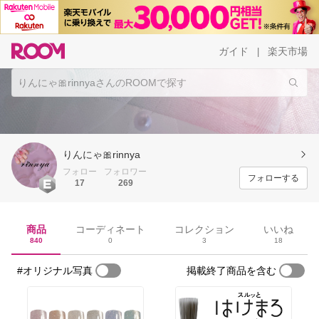
ガイド
楽天市場
|
りんにゃ🎀rinnya
フォロー
フォロワー
フォローする
17
269
商品
コーディネート
コレクション
いいね
840
0
3
18
#オリジナル写真
掲載終了商品を含む