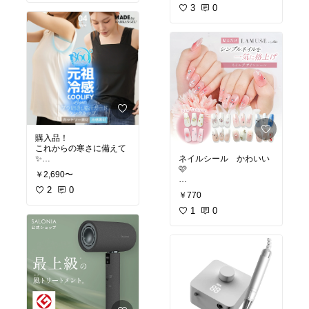
3
0
購入品！
これからの寒さに備えて
✨
ネイルシール かわいい
🩷
￥2,690〜
先着150名様限定【1枚49
0円〜！3枚購入クーポン
2
0
#韓国ネイル
#ワンホンネ
￥770
で】【即納】 【楽天年間
イル
#マニキュア
#ポリ
No.1】 トップス 裏起毛
ッシュ
1
#ジェルネイル
0
長袖 ラウンドネック 2wa
yネック vネック ハイネッ
ク 無地 ボーダー 暖かい
防寒 ヒートインナー イン
ナー ロンt【 裏起毛カッ
トソー 】 ダークエンジェ
ルc_bag
#楽ちんファッション
#韓