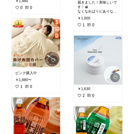
￥1,980
届きました！美味しいで
す！🍯
0
0
なくなればリピありなる
かも☺️💛💛
￥1,000
はちみつ紅茶🍯送料無料
1
0
気になってた＆在庫復活
したので購入しました！
他ショップと見比べても
安かったのでポチ♪
#オリ
ジナル写真
#おうちカフェ
#ティータ
イム
#我が家のお取り寄
せ
#ストック
ピンク購入🩷
￥1,880〜
1
0
￥1,630
2
0