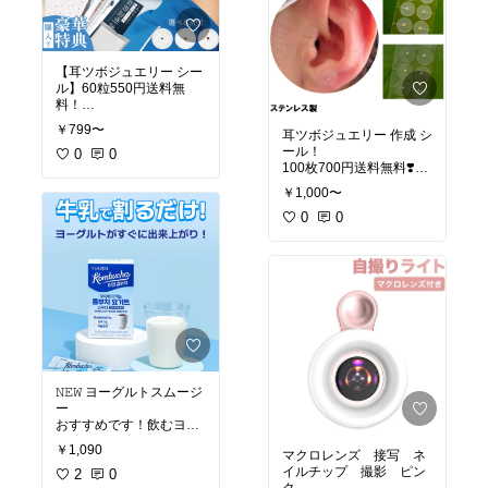
【耳ツボジュエリー シー
ル】60粒550円送料無
料！
レビューでおまけアイテ
￥799〜
耳ツボジュエリー 作成 シ
ム貰えるらしい！（しか
ール！
も選べる）
0
0
100枚700円送料無料❣️や
すい·͜·
#耳ツボジュエリー
#ピア
￥1,000〜
ス風
#耳ツボジュエリー
#耳ツボジュエリー
0
0
＃耳
シール
ツボ
#セルフ耳ツボジュ
エリー
#ネイル
𝙽𝙴𝚆 ヨーグルトスムージ
ー
おすすめです！飲むヨー
￥1,090
マクロレンズ 接写 ネ
#私のおすすめ！
イルチップ 撮影 ピン
#teazen
2
#コンブチャ
0
#腸