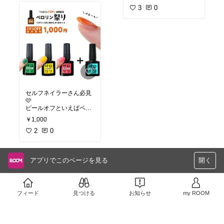
3
0
セルフネイラーさん必見
🩷
ピールオフといえばペロ
リン
￥1,000
送料無料のセットだよ
2
0
アプリでこのページを見る
開く
さらに読み込む
フィード
見つける
お知らせ
my ROOM