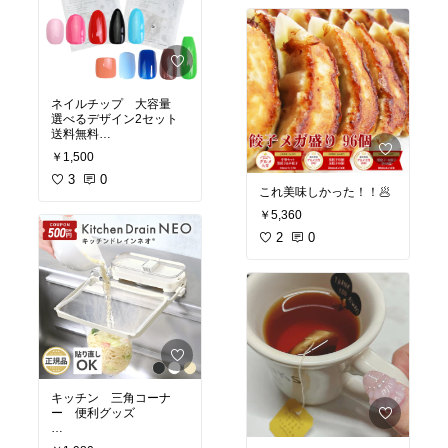
ネイルチップ 大容量
選べるデザイン2セット
送料無料
￥1,500
#ネイルチップ
#ジェルネ
イル
3
0
これ美味しかった！！🥟
￥5,360
2
0
キッチン 三角コーナ
ー 便利グッズ
#あったら便利
#キッチン