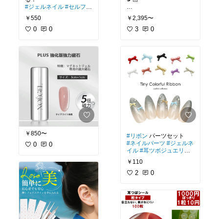
#ジェルネイル
#セルフネ
イル
#モールド
#クロス
#ジェルネイル
￥550
￥2,395〜
モールド
#セルフネイル
0
0
3
0
￥850〜
#リボン
#ネイルパーツ
#ジェルネ
0
0
イル
#耳ツボジュエリー
#耳つぼジュエリー
￥110
2
0