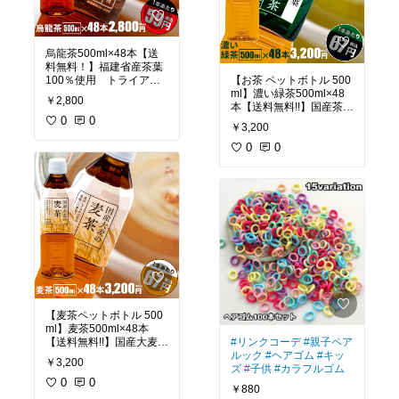
烏龍茶500ml×48本【送
料無料！】福建省産茶葉
100％使用 トライアル
【お茶 ペットボトル 500
カンパニープライベート
ml】濃い緑茶500ml×48
￥2,800
ブランド お茶｜ペット
本【送料無料!!】国産茶葉
ボトル |ウーロン茶
0
0
100％使用 トライアル
￥3,200
カンパニープライベート
ブランド お茶｜ペット
0
0
ボトル |
【麦茶ペットボトル 500
ml】麦茶500ml×48本
【送料無料!!】国産大麦1
#リンクコーデ
#親子ペア
00％使用 トライアルカ
ルック
#ヘアゴム
#キッ
￥3,200
ンパニープライベートブ
ズ
#子供
#カラフルゴム
ランド お茶｜ペットボ
0
0
￥880
トル |