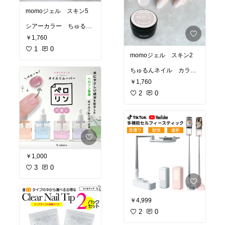
momoジェル スキン5
シアーカラー ちゅるん
ネイル ピンクネイル ワ
￥1,760
ンホンネイル ネイルサ
ロン カラージェル
1
0
momoジェル スキン2
ちゅるんネイル カラー
ジェル ネイルサロン
￥1,760
ネイリスト
2
0
￥1,000
3
0
￥4,999
2
0