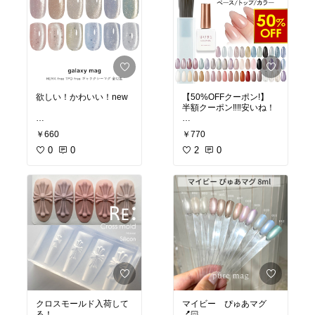
欲しい！かわいい！new
【50%OFFクーポン!】
半額クーポン‼️‼️安いね！
12
はけまろ hakemaro はが
￥660
￥770
せる ジェルネイル ネイル
0
0
ジェルネイルシール セル
2
0
フネイル カラージェル ピ
ールオフ ベースジェル ネ
イルジェル クリアジェル
キット セット ベース ト
ップ 簡単 初心者 ハケマ
ロ
クロスモールド入荷して
マイビー ぴゅあマグ
💅🏻