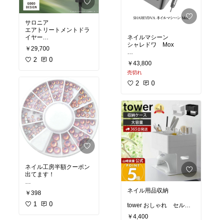
国ファッション
#着心地
重視
#あったかファッシ
ョン
#裏起毛
#インナー
サロニア
エアトリートメントドラ
イヤー
ネイルマシーン
カラー:ブラック、グレー
シャレドワ Mox
￥29,700
2
0
#ネイリスト
#ネイルサロ
￥43,800
ン
#セルフネイラー
売切れ
2
0
ネイル工房半額クーポン
出てます！
#セルフネイル
#ジェルネ
ネイル用品収納
￥398
イル
1
0
tower おしゃれ セルフ
ネイル 白 黒 ネイル
￥4,400