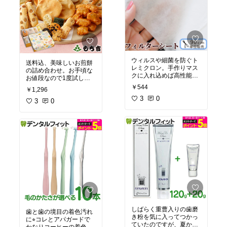
いまわり
#オススメ
#お
リピート
#楽天お買物マ
すすめ商品
ラソン
#お買い物マラソ
ン
#おすすめ
#楽天スー
パーセール
#買い物リス
ト
#買い回り
ウィルスや細菌を防ぐト
送料込、美味しいお煎餅
レミクロン。手作りマス
の詰め合わせ。お手頃な
クに入れ込めば高性能マ
お値段なので1度試した
スクになるというしろも
ら、美味しくて毎日のお
￥544
￥1,296
の。今マスクが売り切れ
茶の時間が楽しみに。こ
＆価格高騰しているので
3
0
ちらと一緒に注文すれば
3
0
いっそ手作りでと購入。
他のお煎餅も送料無料な
子供のマスクってだいた
ので、気になるお煎餅は
い子供はちゃんとつけて
同時注文しています。
#
ないし隙間あくし、そう
もち吉
#お煎餅
#贈答品
なると空気感染的な予防
効果はそこまでないと思
うのです。マスクする効
果としては、マスクして
人に飛沫を飛ばさないと
か程度ぽいので、マスク
自体に防塵なん%とか高
性能でなくてもいいんじ
ゃないかと。安心材料と
して手作りマスクでもこ
しばらく重曹入りの歯磨
歯と歯の境目の着色汚れ
ちらあると気持ちの問題
き粉を気に入ってつかっ
に⭐︎コレとアパガードで
で良いかなと。
#手作り
ていたのですが、夏から