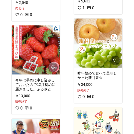
塗り込んだりは、愛猫に
￥5,632
￥2,640
おわないし不満が出るま
長生きしてほしいので続
ではデオトイレにお世話
1
0
売切れ
けたいと思います。たっ
になります。
ぷり量のお試しが入って
0
0
いるのも有り難かったで
す。しけりやすいのか、
付属スプーンにしっとり
と粉が残ります。
#猫グ
ッズ
#買ってよかった
#猫
部
#ワンコの歯医者さん
#
デンタルパウダー
#猫の
歯磨き
#Ｄr.YUJIRO
昨年始めて食べて美味し
かった新甘泉☆
今年は早めに申し込みし
ておいたので12月初めに
￥34,000
届きました。ふるさと納
販売終了
税返礼品。昨年頂いたま
￥13,000
0
0
りひめを再度。箱入りな
販売終了
上に苺の上にはプチプチ
がのせてあり、配送中に
0
0
痛みづらいよう工夫がさ
れていました。大きくて
甘くて美味しい。冷蔵庫
から少し外に出して置い
てからの方が美味しい。