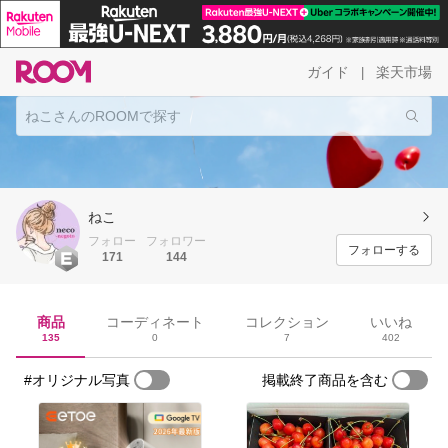
ガイド
楽天市場
|
ねこ
フォロー
フォロワー
フォローする
171
144
商品
コーディネート
コレクション
いいね
135
0
7
402
#オリジナル写真
掲載終了商品を含む