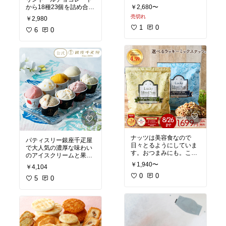
ろふわプリン。お値段的
から18種23個を詰め合わ
￥2,680〜
にもギフトやお中元にお
せたお試しセットです。
売切れ
すすめ☆喜ばれると思い
￥2,980
コーヒータイムに、自分
1
0
への褒美に、贈り物に
6
0
#お試しスイーツ
#楽天ラ
も！子供には大きすぎて
ンキング
#買ってよかっ
口の中に入れると黙りま
た
#話題の商品
#リピー
ト
#楽天お買物マラソン
#楽天ランキング
#買って
#お買い物マラソン
#おす
よかった
#話題の商品
#
すめ
#楽天スーパーセー
リピート
#お買い物マラ
ル
#買い物リスト
#買い
ソン
#おすすめ
#楽天ス
まわり
#オススメ
ーパーセール
#買い物リ
スト
#買いまわり
#オス
スメ
ナッツは美容食なので
パティスリー銀座千疋屋
日々とるようにしていま
で大人気の濃厚な味わい
す。おつまみにも。こち
のアイスクリームと果汁
ら大袋でお値段的にもお
たっぷりのソルベをセッ
￥1,940〜
￥4,104
得感！味も美味しくてリ
トにしました。味のバリ
ピしています。
0
0
エーションが豊富なので
5
0
色々少しづつ楽しみたい
#買ってよかった
#我が家
方にもピッタリ。ギフト
のお取り寄せ
#お買い物
にもオススメです。
マラソン
#おすすめ
#楽
天スーパーセール
#買い
#楽天ランキング
#買って
物リスト
#買い回り
#買
よかった
#話題の商品
#