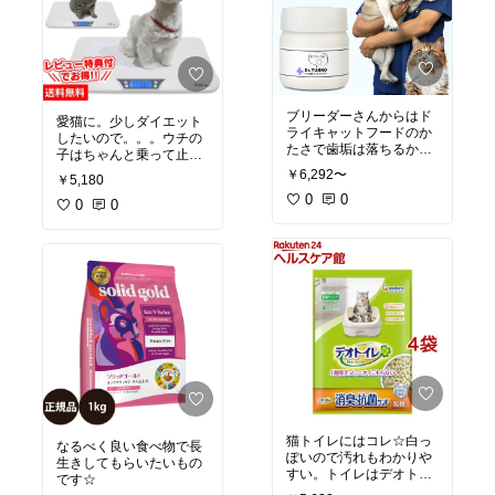
多し、純正リンス使用時
楽天24
も蓋開け必須。純正リン
スの代わりにフィニッシ
ュのリンスを使ったら、
使用後ほとんど乾いて
る！今後はこちらリピし
ます。
#ミーレ
#食洗機
#fi
ブリーダーさんからはド
愛猫に。少しダイエット
nish
#フィニッシュ
#楽天
ライキャットフードのか
したいので。。。ウチの
24
たさで歯垢は落ちるから
子はちゃんと乗って止ま
歯磨きしないで大丈夫と
ってくれるので測りやす
￥6,292〜
￥5,180
聞いていましたが、5歳
いです。ただ立つ場所に
の愛猫の奥歯にピンクの
0
0
より少し体重が変わりま
0
0
筋が。健康診断でこれは
す。少し大まかな数値で
歯石との事。奥歯のみ歯
見た方がよさそう。ウチ
茎の境目も少し赤くなっ
は目指せマイナス3kgな
ており、「歯肉炎？歯磨
のでこの位の誤差は大丈
きしなくちゃ！」とあわ
夫です。人間のものと比
てて検索し見つけまし
べると大きくて届いた時
た。レビューで歯石が取
びっくりしましたが、猫
れたとあり半信半疑でし
が立って乗るのに丁度良
たが、数日間1日1回、少
い大きさです。薄いので
しの水で溶かしたものを
立てかけて置けます。
#
指で奥歯に塗ってみた
通販ライフ
#ペット用体
ら…ピンクの筋がなくな
重計
#ペットくん
#猫のダ
ってる！1週間後、歯茎
イエット
の境目の赤みもなくなっ
猫トイレにはコレ☆白っ
なるべく良い食べ物で長
てるー！愛猫に歯磨きは
ぽいので汚れもわかりや
生きしてもらいたいもの
難しいかもしれません
すい。トイレはデオトイ
です☆
が、これを食べさせたり
レでそろえていますがに