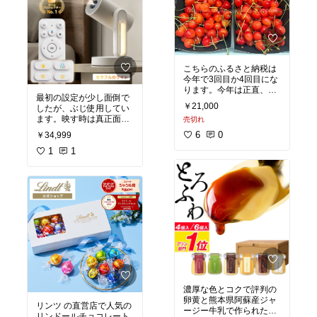
こちらのふるさと納税は
今年で3回目か4回目にな
ります。今年は正直、少
最初の設定が少し面倒で
し傷んだものが多かった
￥21,000
したが、ぶじ使用してい
のですが、お手紙に天気
ます。映す時は真正面か
売切れ
による不作だったとあ
らが良いですね。距離を
り、納得しました。そん
6
0
￥34,999
取れば大きく映せるし、
な年もありますよね。そ
近ければテレビくらいの
1
1
れでも美味しく食べられ
大きさで見られていいで
て良かったです。昨年末
すね。お値段に対して機
も一昨年も綺麗で美味し
能も満足です。
いさくらんぼでしたの
で、来年もお願いしよう
#ふるさと納税
#我が家の
お取り寄せ
#オリジナル
写真
#買ってよかった
#
おすすめ
#楽天スーパ
ーセール
#お買い物マ
ラソン
#人気商品
濃厚な色とコクで評判の
卵黄と熊本県阿蘇産ジャ
リンツ の直営店で人気の
ージー牛乳で作られたと
リンドールチョコレート