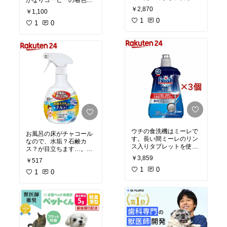
かなりコーヒーの着色汚
マスク
#トレミクロン
アイスコーヒーを飲むよ
れが取れました‼️小さいお
￥2,870
￥1,100
うになったら歯に着色
子さんや矯正さ！ている
が…！行きつけの歯科と
1
0
方にもオススメ。
1
0
#歯磨
矯正歯科で相談しても、
き
#歯ブラシ
#ワンタフト
どちらも「歯の詰め物に
#デンタルフィット
#矯正
付いている感じだから詰
歯科
め物を変えないとダメ」
と言われ諦め気分に。ク
リーニング でも少し落ち
た位でした。以前使って
いたこちらを久しぶりに
何気なく購入し使ってみ
たら…1回でも着色が薄
くなったような。3日
目、明らかに薄くなって
る！1週間もするとかな
り着色が落ちました‼️これ
ウチの食洗機はミーレで
お風呂の床がチャコール
なら気にならない。歯科
す。長い間ミーレのリン
なので、水垢？石鹸カ
の言ってた事は何なん
ス入りタブレットを使
ス？が目立ちます…。
だ…。歯がツルツルにな
用。純正リンスは使った
色々と使ってみたのです
るし、アパガードはリピ
￥3,859
￥517
り使わなかったり。今回
が、こちらなかなか良い
し続けよう‼️
#アパガード
こちら使ってみたら乾き
1
0
です⭐︎ただ、こちら使用
1
0
#歯磨き粉
#ステイン除去
方が違いました。時々使
後ヌルヌルになるので、
#歯磨き
#着色汚れ
#デン
っていたミーレ純正リン
スクラビングバブル撃泡
タルフィット
スより乾きが早く感じま
バスクリーナーで仕上げ
す。ミーレのリンスなし
ています。スクバブ劇泡
タブレットだと食洗機使
も石鹸カス落ち良いので
用後食洗機の蓋を開けて
ダブルで！
#お風呂用洗
湿気を放出しないと水滴
剤
#お風呂用ティンクル
#