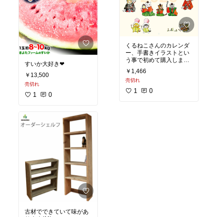
測ってみたら1パック400
g近くあったので3パック
で1200g近く。小さい粒
で4パックよりこちらの
大きい粒の方が好みで
す。大きい苺をほおばっ
ている子供も可愛い⭐︎
#買
くるねこさんのカレンダ
ってよかった
#ふるさと
ー、手書きイラストとい
納税
#苺
#まりひめ
う事で初めて購入しまし
すいか大好き❤
た。とても良いです。イ
￥1,466
ラストとカレンダー半々
￥13,500
売切れ
のものより、こういう1
売切れ
日のマスが大きくて、ち
1
0
1
0
ょこちょことクスッと笑
えるキャラクターがいる
カレンダーが好みです。
小さい子供がいるので予
定を書き込み&確認しや
すい大きいマスが嬉し
い。カレンダーを汚した
くない人は、マスキング
テープに予定を書いて貼
ると、予定の移動もでき
て良いですよ～。予定で
色分けもできます。
#く
るねこ大和
#カレンダー
#
2020
古材でできていて味があ