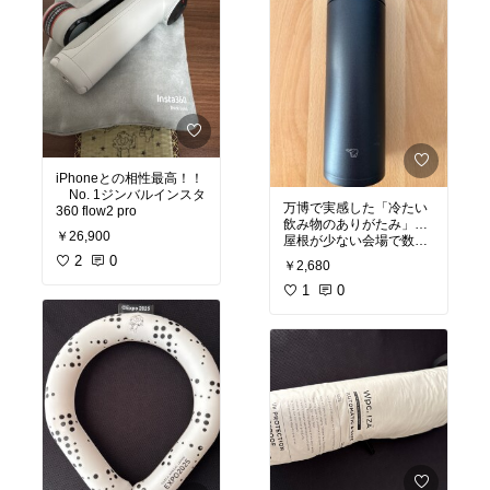
iPhoneとの相性最高！！
No. 1ジンバルインスタ
万博で実感した「冷たい
360 flow2 pro
飲み物のありがたみ」…
￥26,900
屋根が少ない会場で数時
間の待機は想像以上にキ
2
0
￥2,680
ツい！
1
0
そんな時に頼れるのが、
この象印の真空断熱ボト
ル。
✅ 朝に氷を入れたら、夕
方でもまだ冷たい！
✅ 直飲みOKだから、行列
の途中でもサッと水分補
給
✅ 軽量＆シンプルでバッ
グに入れてもかさばらな
い