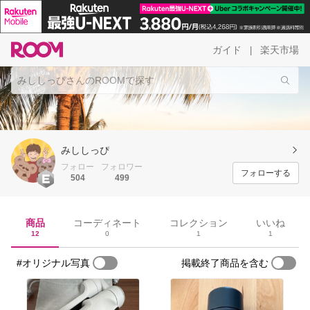
ガイド
楽天市場
|
みししっぴ
フォロー
フォロワー
フォローする
504
499
商品
コーディネート
コレクション
いいね
12
0
1
1
#オリジナル写真
掲載終了商品を含む