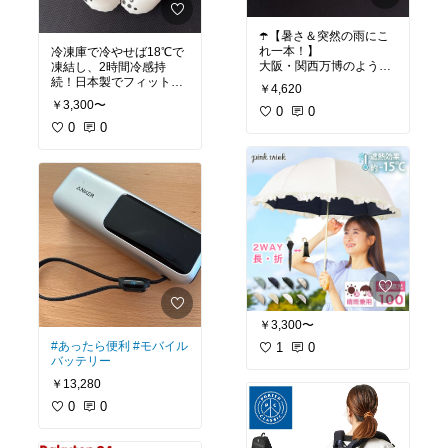
保温もできるので、秋冬
の万博にも長く使えま
☂️【暑さ＆突然の雨にこ
す。
れ一本！】
冷凍庫で冷やせば18℃で
**本気で「持って行って
大阪・関西万博のような
凍結し、2時間冷感持
よかったNo.1」**のアイ
炎天下の屋外イベントで
続！日本製でフィット感
テムでした！
￥4,620
大活躍🌞 Wpc.の自動開
◎
￥3,300〜
閉・折りたたみ傘は、**
0
0
完全遮光＆UVカット10
繰り返し使えてお得。万
0
0
0%**の優秀アイテム！
博に行くならぜひチェッ
✔️ 自動開閉でスムーズ開
ク！
閉！ ✔️ 日傘としても使
える「完全遮光」仕様 ✔️
晴雨兼用で突然の雨でも
安心 ✔️ コンパクト＆軽
量で持ち運びもラク！
￥3,300〜
#あったら便利
#モバイル
1
0
バッテリー
￥13,280
0
0