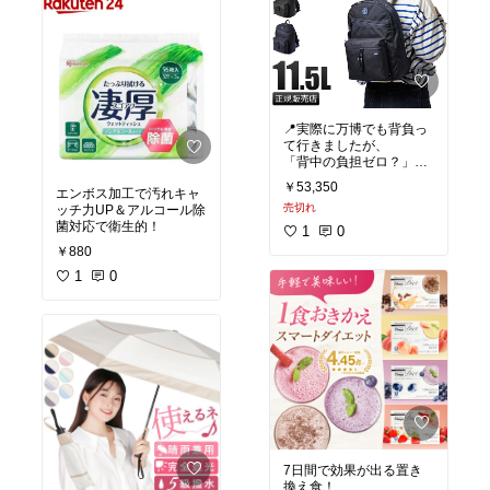
📍実際に万博でも背負っ
て行きましたが、
「背中の負担ゼロ？」っ
てレベルで軽い！！
￥53,350
エンボス加工で汚れキャ
売切れ
ッチ力UP＆アルコール除
PORTER CLASSICの
菌対応で衛生的！
「ニュートンリュック」
1
0
は、
￥880
宇宙技術から生まれた“ム
1
0
アツクッション”を使った
超快適設計。
✅ 重い荷物でも肩と背中
がラク！
✅ 長時間背負っても疲れ
ない驚きのフィット感
✅ スーツにもカジュアル
にも合うシンプルなデザ
イン
✅ PCやドリンクボトルも
すっぽり入る収納力
7日間で効果が出る置き
換え食！
「夏の万博を回るには最